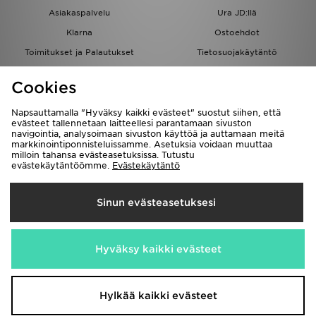
Asiakaspalvelu
Ura JD:llä
Klarna
Ostoehdot
Toimitukset ja Palautukset
Tietosuojakäytäntö
Evästeet
Evästeasetukset
Cookies
Löydä myymälä
Opiskelijat
Kumppanuusohjelma
JD Blog
Napsauttamalla "Hyväksy kaikki evästeet" suostut siihen, että
evästeet tallennetaan laitteellesi parantamaan sivuston
navigointia, analysoimaan sivuston käyttöä ja auttamaan meitä
markkinointiponnisteluissamme. Asetuksia voidaan muuttaa
milloin tahansa evästeasetuksissa. Tutustu
evästekäytäntöömme.
Evästekäytäntö
Toimitetaan
Sinun evästeasetuksesi
Suomi
Me hyväksymme seuraavat maksutavat
Hyväksy kaikki evästeet
Vieraile yrityksemme sivulla
www.jdplc.com
Hylkää kaikki evästeet
Copyright © 2026 JD Sports kaikki oikeudet pidätetään