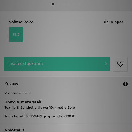
Urheilu
Valitse koko
Koko-opas
Lataa JD-sovellus
19.5
Minun JD
Minun viestini
Lisää ostoskoriin
Asiakaspalvelu ja tietoa
Kuvaus
Väri: valkoinen
Hoito & materiaali
Textile & Synthetic Upper/Synthetic Sole
Tuotekoodi: 18956416_jdsportsfi/598838
Arvostelut