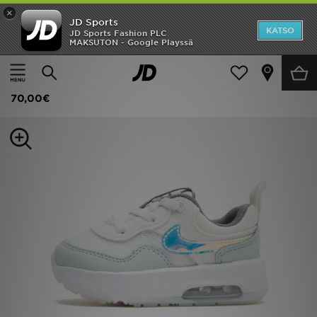
×
JD Sports
Etusivu
KATSO
JD Sports Fashion PLC
MAKSUTON - Google Playssä
Etusivu
Lapset
Vauvojen kengät (Koot 16-27)
Kaikki tennarit
Ale
Nike Air Max Motif Vauvat
Uutuudet
70,00€
Naiset
Miehet
Lapset
Suosikit
Tuotemerkit
Inspiroidu
Jalkapallo