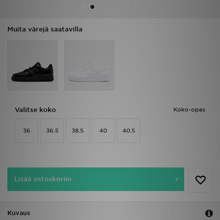
Urheilu
Muita värejä saatavilla
Lataa JD-sovellus
Minun JD
Minun viestini
Valitse koko
Koko-opas
Asiakaspalvelu ja tietoa
36
36.5
38.5
40
40.5
Lisää ostoskoriin
Kuvaus