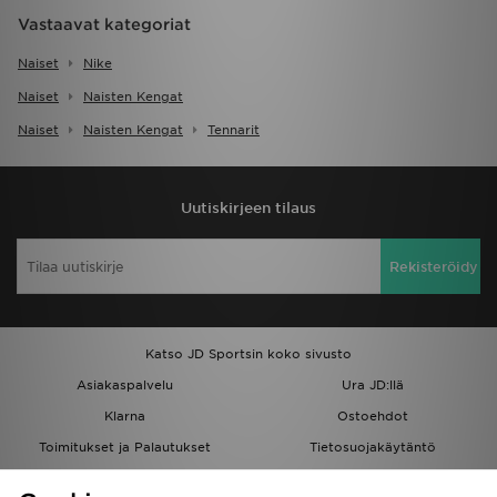
Vastaavat kategoriat
Naiset
Nike
Naiset
Naisten Kengat
Naiset
Naisten Kengat
Tennarit
Uutiskirjeen tilaus
Rekisteröidy
Katso JD Sportsin koko sivusto
Asiakaspalvelu
Ura JD:llä
Klarna
Ostoehdot
Toimitukset ja Palautukset
Tietosuojakäytäntö
Evästeet
Evästeasetukset