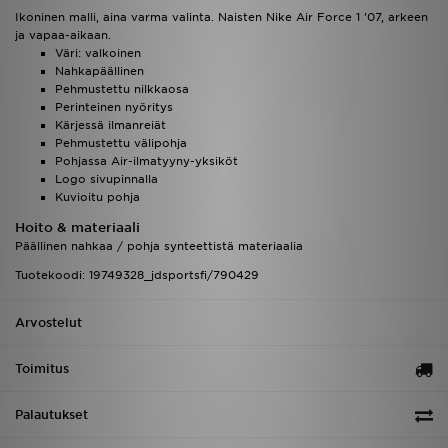
Ikoninen malli, aina varma valinta. Naisten Nike Air Force 1 '07, arkeen
ja vapaa-aikaan.
Väri: valkoinen
Nahkapäällinen
Pehmustettu nilkkaosa
Perinteinen nyöritys
Kärjessä ilmanreiät
Pehmustettu välipohja
Pohjassa Air-ilmatyyny-yksiköt
Logo sivupinnalla
Kuvioitu pohja
Hoito & materiaali
Päällinen nahkaa / pohja synteettistä materiaalia
Tuotekoodi: 19749328_jdsportsfi/790429
Arvostelut
Toimitus
Palautukset