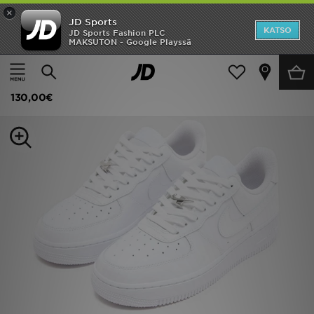
×
JD Sports
Etusivu
KATSO
JD Sports Fashion PLC
MAKSUTON - Google Playssä
Etusivu
Naiset
Naisten kengät
Tennarit
ALE
Nike Air Force 1 Low Naiset
Uutuudet
130,00€
Naiset
Miehet
Lapset
Suosikit
Tuotemerkit
Inspiroidu
Jalkapallo