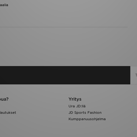
aalia
pua?
Yritys
Ura JD:llä
lautukset
JD Sports Fashion
Kumppanuusohjelma