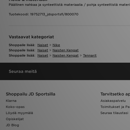
Päällinen nahkaa ja synteettistä materiaalia / pohja synteettistä materi
Tuotekoodi: 19752713_jdsportsfi/800070
Vastaavat kategoriat
Shoppaile lisää:
Naiset
>
Nike
Shoppaile lisää:
Naiset
>
Naisten Kengat
Shoppaile lisää:
Naiset
>
Naisten Kengat
>
Tennarit
Seuraa meitä
Shoppailu JD Sportsilla
Tarvitsetko a
Klarna
Asiakaspalvelu
Koko-opas
Toimitukset ja Pa
Löydä myymälä
Seuraa tilaustasi
Opiskelijat
JD Blog