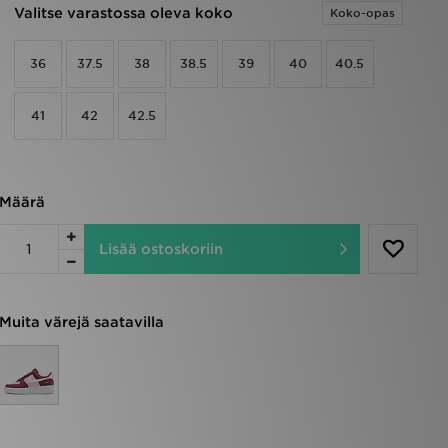
Valitse varastossa oleva koko
Koko-opas
36
37.5
38
38.5
39
40
40.5
41
42
42.5
Määrä
Lisää ostoskoriin
Muita värejä saatavilla