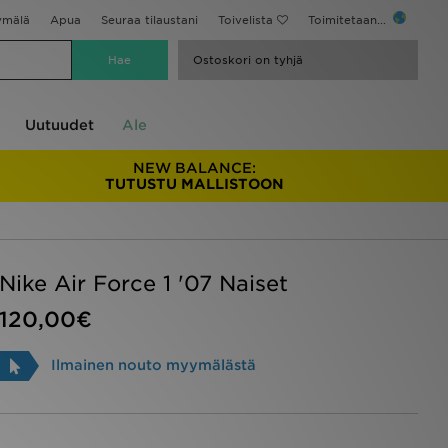
ymälä
Apua
Seuraa tilaustani
Toivelista
Toimitetaan...
Ostoskori on tyhjä
Uutuudet
Ale
NEW BALANCE:
TUTUSTU MALLISTOON
Nike Air Force 1 '07 Naiset
120,00€
Ilmainen nouto myymälästä