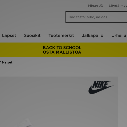
Minun JD
Löydä my
Lapset
Suosikit
Tuotemerkit
Jalkapallo
Urheilu
BACK TO SCHOOL
OSTA MALLISTOA
7 Naiset