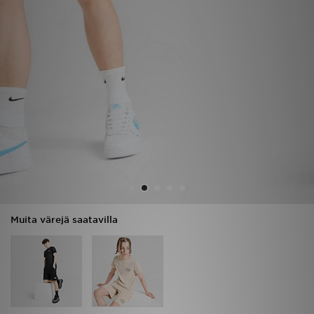
Urheilu
Lataa JD-sovellus
Minun JD
Minun viestini
Asiakaspalvelu ja tietoa
Muita värejä saatavilla