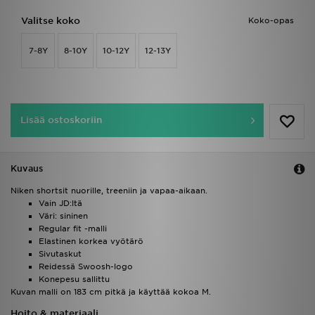
Valitse koko
Koko-opas
7-8Y
8-10Y
10-12Y
12-13Y
Lisää ostoskoriin
Kuvaus
Niken shortsit nuorille, treeniin ja vapaa-aikaan.
Vain JD:ltä
Väri: sininen
Regular fit -malli
Elastinen korkea vyötärö
Sivutaskut
Reidessä Swoosh-logo
Konepesu sallittu
Kuvan malli on 183 cm pitkä ja käyttää kokoa M.
Hoito & materiaali