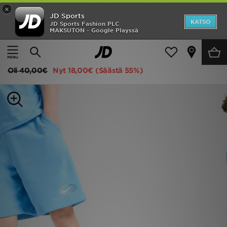
×
JD Sports
Etusivu
KATSO
JD Sports Fashion PLC
MAKSUTON - Google Playssä
Etusivu
Lapset
Juniori Vaatteet (8-15-vuotiaat)
Shortsit
Ale
Nike Shortsit Nuoret
Uutuudet
Oli
40,00€
Nyt
18,00€
(Säästä 55%)
Naiset
Miehet
Lapset
Suosikit
Tuotemerkit
Inspiroidu
Jalkapallo