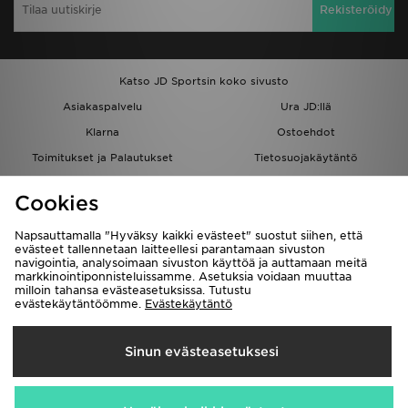
Rekisteröidy
Katso JD Sportsin koko sivusto
Asiakaspalvelu
Ura JD:llä
Klarna
Ostoehdot
Toimitukset ja Palautukset
Tietosuojakäytäntö
Evästeet
Evästeasetukset
Cookies
Löydä myymälä
Opiskelijat
Kumppanuusohjelma
JD Blog
Napsauttamalla "Hyväksy kaikki evästeet" suostut siihen, että
evästeet tallennetaan laitteellesi parantamaan sivuston
navigointia, analysoimaan sivuston käyttöä ja auttamaan meitä
markkinointiponnisteluissamme. Asetuksia voidaan muuttaa
milloin tahansa evästeasetuksissa. Tutustu
evästekäytäntöömme.
Evästekäytäntö
Toimitetaan
Sinun evästeasetuksesi
Suomi
Me hyväksymme seuraavat maksutavat