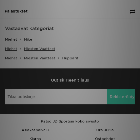
Palautukset
Vastaavat kategoriat
Miehet
Nike
Miehet
Miesten Vaatteet
Miehet
Miesten Vaatteet
Hupparit
Uutiskirjeen tilaus
Rekisteröidy
Katso JD Sportsin koko sivusto
Asiakaspalvelu
Ura JD:llä
Klarna
Ostoehdot