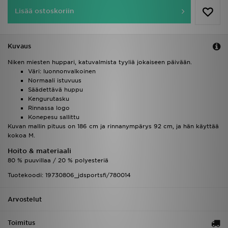
Lisää ostoskoriin
Kuvaus
Niken miesten huppari, katuvalmista tyyliä jokaiseen päivään.
Väri: luonnonvalkoinen
Normaali istuvuus
Säädettävä huppu
Kengurutasku
Rinnassa logo
Konepesu sallittu
Kuvan mallin pituus on 186 cm ja rinnanympärys 92 cm, ja hän käyttää
kokoa M.
Hoito & materiaali
80 % puuvillaa / 20 % polyesteriä
Tuotekoodi: 19730806_jdsportsfi/780014
Arvostelut
Toimitus