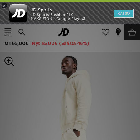
×
JD Sports
Etusivu
KATSO
JD Sports Fashion PLC
MAKSUTON - Google Playssä
Etusivu
Miehet
Miesten vaatteet
Hupparit
Ale
Nike Huppari Miehet
Uutuudet
Oli
65,00€
Nyt
35,00€
(Säästä 46%)
Naiset
Miehet
Lapset
Suosikit
Tuotemerkit
Inspiroidu
Jalkapallo