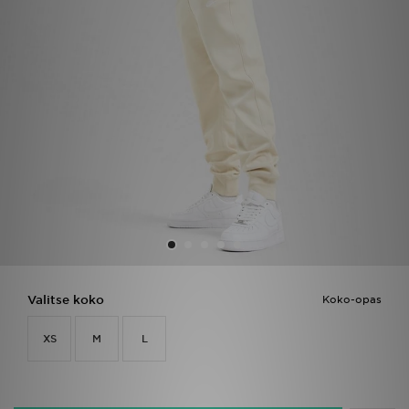
Urheilu
Lataa JD-sovellus
Minun JD
Minun viestini
Asiakaspalvelu ja tietoa
Valitse koko
Koko-opas
XS
M
L