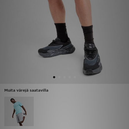
Urheilu
Lataa JD-sovellus
Minun JD
Minun viestini
Asiakaspalvelu ja tietoa
Muita värejä saatavilla