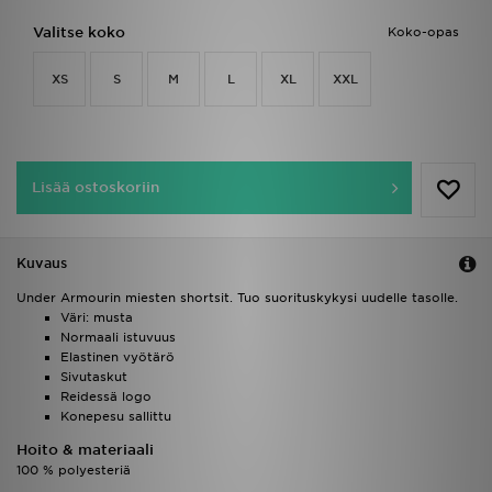
Valitse koko
Koko-opas
XS
S
M
L
XL
XXL
Lisää ostoskoriin
Kuvaus
Under Armourin miesten shortsit. Tuo suorituskykysi uudelle tasolle.
Väri: musta
Normaali istuvuus
Elastinen vyötärö
Sivutaskut
Reidessä logo
Konepesu sallittu
Hoito & materiaali
100 % polyesteriä