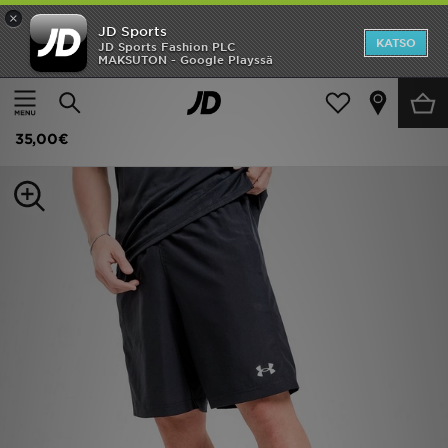
×
JD Sports
Etusivu
KATSO
JD Sports Fashion PLC
MAKSUTON - Google Playssä
Etusivu
Miehet
Miesten vaatteet
Shortsit
Ale
Under Armour Shortsit Miehet
Uutuudet
35,00€
Naiset
Miehet
Lapset
Suosikit
Tuotemerkit
Inspiroidu
Jalkapallo