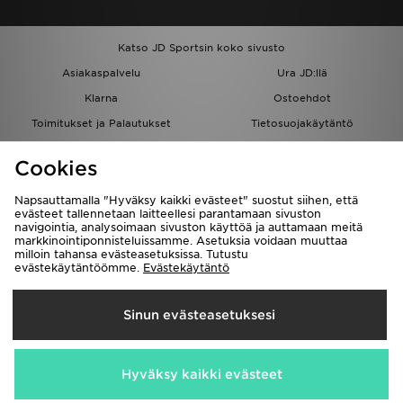
Katso JD Sportsin koko sivusto
Asiakaspalvelu
Ura JD:llä
Klarna
Ostoehdot
Toimitukset ja Palautukset
Tietosuojakäytäntö
Evästeet
Evästeasetukset
Cookies
Löydä myymälä
Opiskelijat
Kumppanuusohjelma
JD Blog
Napsauttamalla "Hyväksy kaikki evästeet" suostut siihen, että
evästeet tallennetaan laitteellesi parantamaan sivuston
navigointia, analysoimaan sivuston käyttöä ja auttamaan meitä
markkinointiponnisteluissamme. Asetuksia voidaan muuttaa
milloin tahansa evästeasetuksissa. Tutustu
evästekäytäntöömme.
Evästekäytäntö
Toimitetaan
Sinun evästeasetuksesi
Suomi
Me hyväksymme seuraavat maksutavat
Hyväksy kaikki evästeet