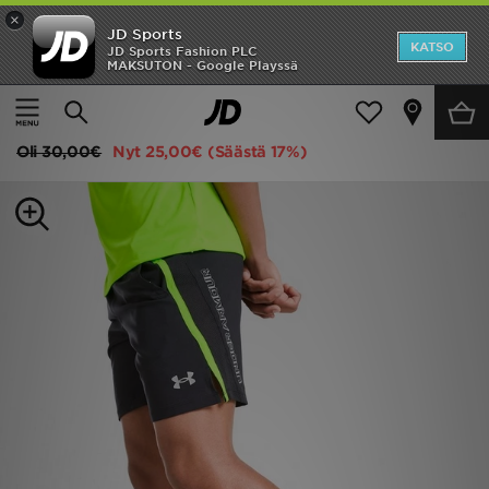
×
JD Sports
Etusivu
KATSO
JD Sports Fashion PLC
MAKSUTON - Google Playssä
Etusivu
Lapset
Juniori Vaatteet (8-15-vuotiaat)
Shortsit
Ale
Under Armour Launch Shorts Junior
Uutuudet
Oli
30,00€
Nyt
25,00€
(Säästä 17%)
Naiset
Miehet
Lapset
Suosikit
Tuotemerkit
Inspiroidu
Jalkapallo