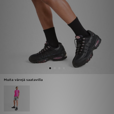
Urheilu
Lataa JD-sovellus
Minun JD
Minun viestini
Asiakaspalvelu ja tietoa
Muita värejä saatavilla