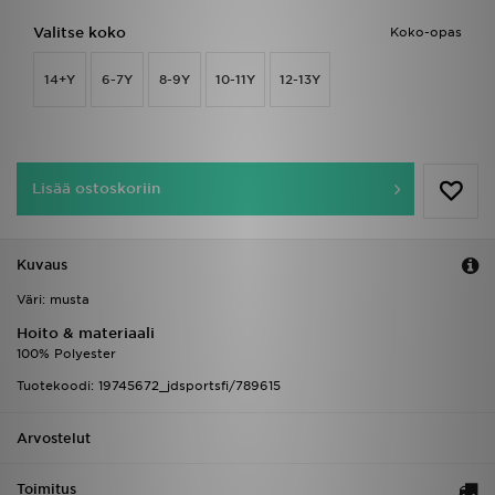
Valitse koko
Koko-opas
14+Y
6-7Y
8-9Y
10-11Y
12-13Y
Lisää ostoskoriin
Kuvaus
Väri: musta
Hoito & materiaali
100% Polyester
Tuotekoodi: 19745672_jdsportsfi/789615
Arvostelut
Toimitus