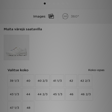
Urheilu
Images
360°
Lataa JD-sovellus
Muita värejä saatavilla
Minun JD
Minun viestini
Asiakaspalvelu ja tietoa
Valitse koko
Koko-opas
39 1/3
40
40 2/3
41 1/3
42
42 2/3
43 1/3
44
44 2/3
45 1/3
46
46 2/3
47 1/3
48