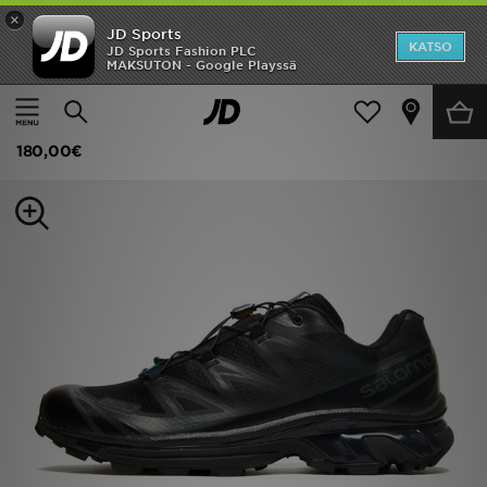
×
JD Sports
Etusivu
KATSO
JD Sports Fashion PLC
MAKSUTON - Google Playssä
Etusivu
Miehet
Miesten kengät
Juoksukengät
Ale
Salomon XT-6 Miehet
Uutuudet
180,00€
Naiset
Miehet
Lapset
Suosikit
Tuotemerkit
Inspiroidu
Jalkapallo