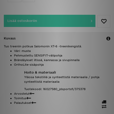
Lisää ostoskoriin
Kuvaus
Tuo treeniin potkua Salomonin XT-6 -treenikengistä.
Väri: musta
Pehmustettu SENSIFIT-välipohja
Brändäykset iltissä, kannassa ja sivupinnalla
OrthoLite-sisäpohja
Hoito & materiaali
Yläosa tekstiiliä ja synteettistä materiaalia / pohja
synteettistä materiaalia
Tuotekoodi: 16027580_jdsportsfi/375378
Arvostelut
Toimitus
Palautukset