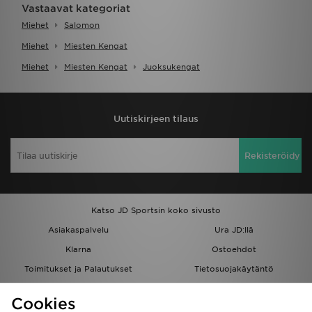
Vastaavat kategoriat
Miehet
Salomon
Miehet
Miesten Kengat
Miehet
Miesten Kengat
Juoksukengat
Uutiskirjeen tilaus
Rekisteröidy
Katso JD Sportsin koko sivusto
Asiakaspalvelu
Ura JD:llä
Klarna
Ostoehdot
Toimitukset ja Palautukset
Tietosuojakäytäntö
Evästeet
Evästeasetukset
Cookies
Löydä myymälä
Opiskelijat