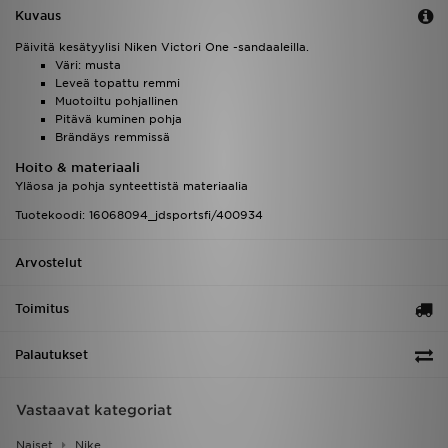
Kuvaus
Päivitä kesätyylisi Niken Victori One -sandaaleilla.
Väri: musta
Leveä topattu remmi
Muotoiltu pohjallinen
Pitävä kuminen pohja
Brändäys remmissä
Hoito & materiaali
Yläosa ja pohja synteettistä materiaalia
Tuotekoodi: 16068094_jdsportsfi/400934
Arvostelut
Toimitus
Palautukset
Vastaavat kategoriat
Naiset
Nike