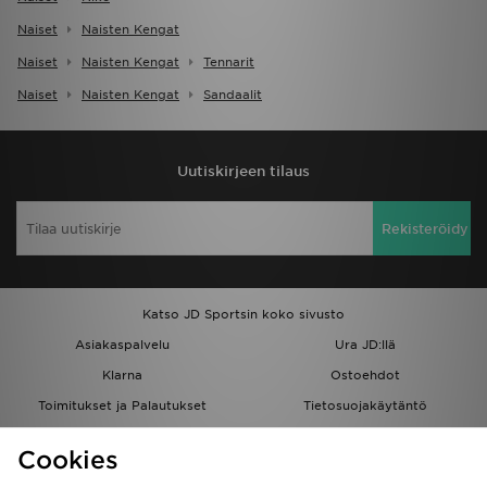
Naiset
Naisten Kengat
Naiset
Naisten Kengat
Tennarit
Naiset
Naisten Kengat
Sandaalit
Uutiskirjeen tilaus
Rekisteröidy
Katso JD Sportsin koko sivusto
Asiakaspalvelu
Ura JD:llä
Klarna
Ostoehdot
Toimitukset ja Palautukset
Tietosuojakäytäntö
Evästeet
Evästeasetukset
Cookies
Löydä myymälä
Opiskelijat