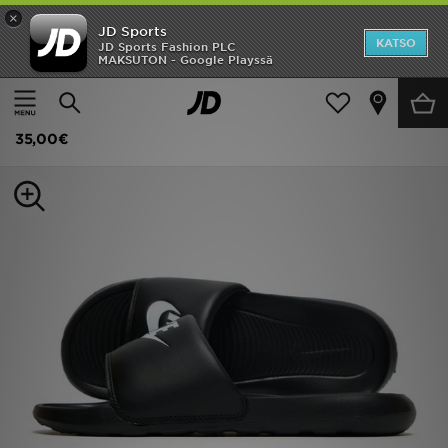
×
JD Sports
Etusivu
KATSO
JD Sports Fashion PLC
MAKSUTON - Google Playssä
Etusivu
Naiset
Naisten kengät
Tennarit
Ale
Nike Victori One -sandaalit Naiset
Uutuudet
35,00€
Naiset
Miehet
Lapset
Suosikit
Tuotemerkit
Inspiroidu
Jalkapallo