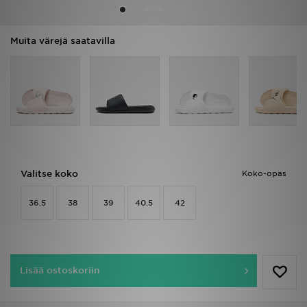
Urheilu
Muita värejä saatavilla
Lataa JD-sovellus
Minun JD
Minun viestini
Asiakaspalvelu ja tietoa
Valitse koko
Koko-opas
36.5
38
39
40.5
42
Lisää ostoskoriin