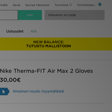
ymälä
Apua
Seuraa tilaustani
Toivelista
Toimitetaan...
Ostoskori on tyhjä
Uutuudet
Ale
NEW BALANCE:
TUTUSTU MALLISTOON
Nike Therma-FIT Air Max 2 Gloves
30,00€
Ilmainen nouto myymälästä