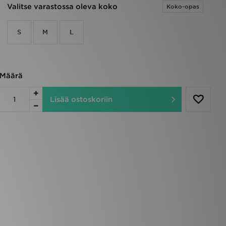
Valitse varastossa oleva koko
Koko-opas
S
M
L
Määrä
Lisää ostoskoriin