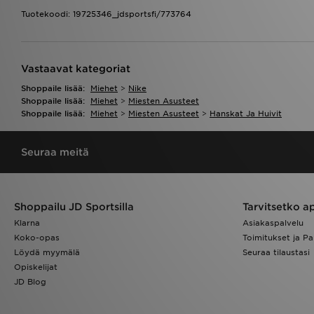
Tuotekoodi: 19725346_jdsportsfi/773764
Vastaavat kategoriat
Shoppaile lisää:
Miehet
>
Nike
Shoppaile lisää:
Miehet
>
Miesten Asusteet
Shoppaile lisää:
Miehet
>
Miesten Asusteet
>
Hanskat Ja Huivit
Seuraa meitä
Shoppailu JD Sportsilla
Tarvitsetko a
Klarna
Asiakaspalvelu
Koko-opas
Toimitukset ja Pa
Löydä myymälä
Seuraa tilaustasi
Opiskelijat
JD Blog