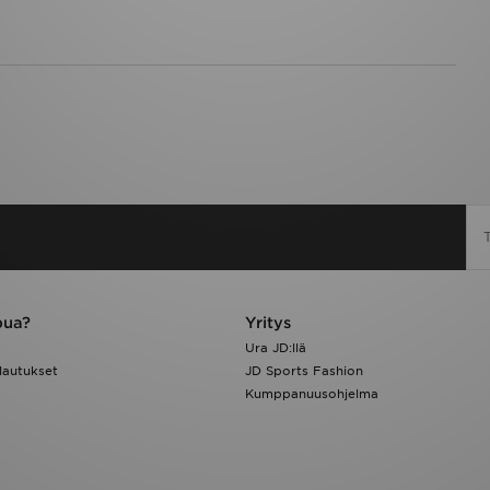
pua?
Yritys
Ura JD:llä
lautukset
JD Sports Fashion
Kumppanuusohjelma