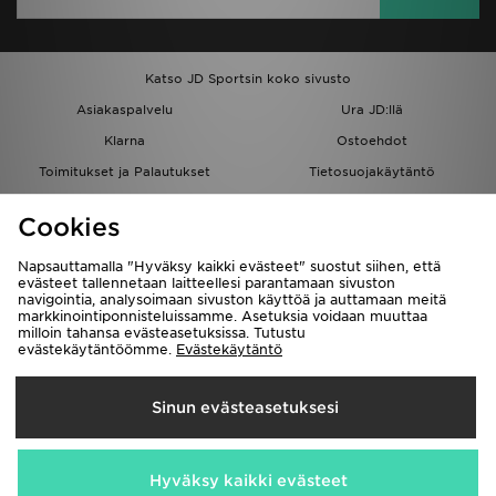
Katso JD Sportsin koko sivusto
Asiakaspalvelu
Ura JD:llä
Klarna
Ostoehdot
Toimitukset ja Palautukset
Tietosuojakäytäntö
Evästeet
Evästeasetukset
Cookies
Löydä myymälä
Opiskelijat
Kumppanuusohjelma
JD Blog
Napsauttamalla "Hyväksy kaikki evästeet" suostut siihen, että
evästeet tallennetaan laitteellesi parantamaan sivuston
navigointia, analysoimaan sivuston käyttöä ja auttamaan meitä
markkinointiponnisteluissamme. Asetuksia voidaan muuttaa
milloin tahansa evästeasetuksissa. Tutustu
evästekäytäntöömme.
Evästekäytäntö
Toimitetaan
Sinun evästeasetuksesi
Suomi
Me hyväksymme seuraavat maksutavat
Hyväksy kaikki evästeet