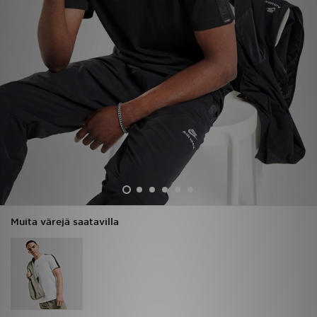
Urheilu
Lataa JD-sovellus
Minun JD
Minun viestini
Asiakaspalvelu ja tietoa
Muita värejä saatavilla