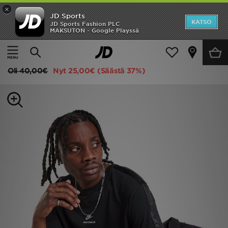
×
JD Sports
Etusivu
KATSO
JD Sports Fashion PLC
MAKSUTON - Google Playssä
Etusivu
Miehet
Miesten vaatteet
T-paidat
Ale
Nike T-paita Miehet
Uutuudet
Oli
40,00€
Nyt
25,00€
(Säästä 37%)
Naiset
Miehet
Lapset
Suosikit
Tuotemerkit
Inspiroidu
Jalkapallo