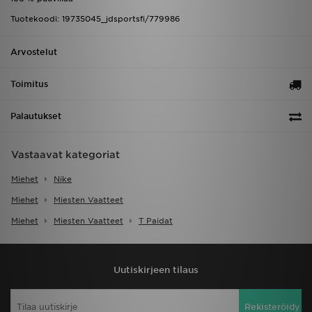
Tuotekoodi: 19735045_jdsportsfi/779986
Arvostelut
Toimitus
Palautukset
Vastaavat kategoriat
Miehet
Nike
Miehet
Miesten Vaatteet
Miehet
Miesten Vaatteet
T Paidat
Uutiskirjeen tilaus
Rekisteröidy