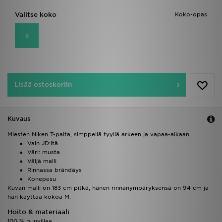
Valitse koko
Koko-opas
S
Lisää ostoskoriin
Kuvaus
Miesten Niken T-paita, simppeliä tyyliä arkeen ja vapaa-aikaan.
Vain JD:ltä
Väri: musta
Väljä malli
Rinnassa brändäys
Konepesu
Kuvan malli on 183 cm pitkä, hänen rinnanympäryksensä on 94 cm ja
hän käyttää kokoa M.
Hoito & materiaali
100 % puuvillaa