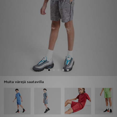
Urheilu
Lataa JD-sovellus
Minun JD
Minun viestini
Asiakaspalvelu ja tietoa
Muita värejä saatavilla