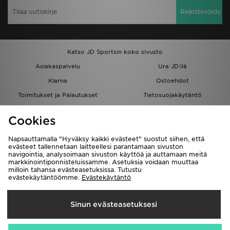
Rekisteröidy
Katso JD Sportsin koko sivusto
Asiakaspalvelu
Ura JD:llä
Klarna
Ostoehdot
Toimitukset ja Palautukset
Tietosuojakäytäntö
Evästeet
Evästeasetukset
Cookies
Löydä myymälä
Opiskelijat
Kumppanuusohjelma
JD Blog
Napsauttamalla "Hyväksy kaikki evästeet" suostut siihen, että
evästeet tallennetaan laitteellesi parantamaan sivuston
navigointia, analysoimaan sivuston käyttöä ja auttamaan meitä
markkinointiponnisteluissamme. Asetuksia voidaan muuttaa
milloin tahansa evästeasetuksissa. Tutustu
evästekäytäntöömme.
Evästekäytäntö
Toimitetaan
Sinun evästeasetuksesi
Suomi