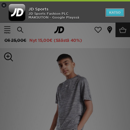
×
JD Sports
Etusivu
KATSO
JD Sports Fashion PLC
MAKSUTON - Google Playssä
Etusivu
Lapset
Juniori Vaatteet (8-15-vuotiaat)
Shortsit
Ale
Nike Shortsit Nuoret
Uutuudet
Oli
25,00€
Nyt
15,00€
(Säästä 40%)
Naiset
Miehet
Lapset
Suosikit
Tuotemerkit
Inspiroidu
Jalkapallo