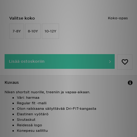
Valitse koko
Koko-opas
7-8Y
8-10Y
10-12Y
Lisää ostoskoriin
Kuvaus
Niken shortsit nuorille, treeniin ja vapaa-aikaan.
Väri: harmaa
Regular fit -malli
Olon raikkaana säilyttävää Dri-FIT-kangasta
Elastinen vyötärö
Sivutaskut
Reidessä logo
Konepesu sallittu