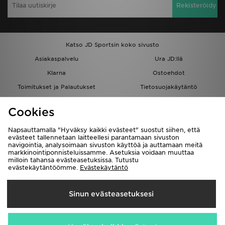
Rekisteröidy
Katso JD Sportsin koko sivusto
Asiakaspalvelu
Ura JD:llä
Klarna
Ostoehdot
Toimitukset ja Palautukset
Tietosuojakäytäntö
Evästeet
Evästeasetukset
Cookies
Löydä myymälä
Opiskelijat
Kumppanuusohjelma
JD Blog
Napsauttamalla "Hyväksy kaikki evästeet" suostut siihen, että
evästeet tallennetaan laitteellesi parantamaan sivuston
navigointia, analysoimaan sivuston käyttöä ja auttamaan meitä
markkinointiponnisteluissamme. Asetuksia voidaan muuttaa
milloin tahansa evästeasetuksissa. Tutustu
evästekäytäntöömme.
Evästekäytäntö
Toimitetaan
Sinun evästeasetuksesi
Suomi
Me hyväksymme seuraavat maksutavat