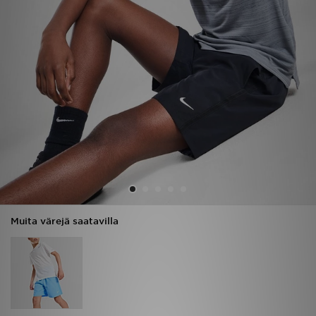
Urheilu
Lataa JD-sovellus
Minun JD
Minun viestini
Asiakaspalvelu ja tietoa
Muita värejä saatavilla