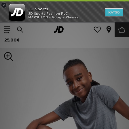
×
JD Sports
Etusivu
KATSO
JD Sports Fashion PLC
MAKSUTON - Google Playssä
Etusivu
Lapset
Juniori Vaatteet (8-15-vuotiaat)
Shortsit
Ale
Nike Shortsit Juniorit
Uutuudet
25,00€
Naiset
Miehet
Lapset
Suosikit
Tuotemerkit
Inspiroidu
Jalkapallo