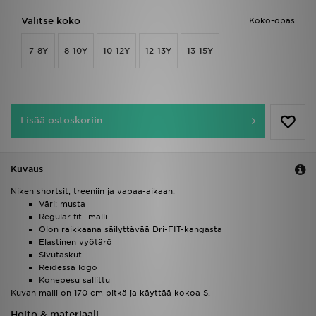
Valitse koko
Koko-opas
7-8Y
8-10Y
10-12Y
12-13Y
13-15Y
Lisää ostoskoriin
Kuvaus
Niken shortsit, treeniin ja vapaa-aikaan.
Väri: musta
Regular fit -malli
Olon raikkaana säilyttävää Dri-FIT-kangasta
Elastinen vyötärö
Sivutaskut
Reidessä logo
Konepesu sallittu
Kuvan malli on 170 cm pitkä ja käyttää kokoa S.
Hoito & materiaali