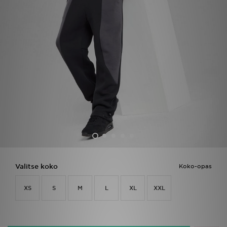
Urheilu
Lataa JD-sovellus
Minun JD
Minun viestini
Asiakaspalvelu ja tietoa
Valitse koko
Koko-opas
XS
S
M
L
XL
XXL