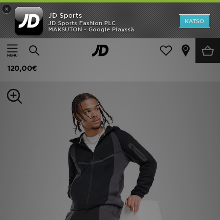
×
JD Sports
Etusivu
KATSO
JD Sports Fashion PLC
MAKSUTON - Google Playssä
Etusivu
Miehet
Miesten vaatteet
Verryttelyhousut
Ale
Nike Collegehousut Miehet
Uutuudet
120,00€
Naiset
Miehet
Lapset
Suosikit
Tuotemerkit
Inspiroidu
Jalkapallo