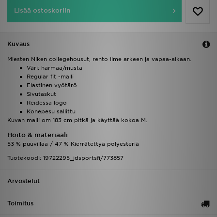
Lisää ostoskoriin
Kuvaus
Miesten Niken collegehousut, rento ilme arkeen ja vapaa-aikaan.
Väri: harmaa/musta
Regular fit -malli
Elastinen vyötärö
Sivutaskut
Reidessä logo
Konepesu sallittu
Kuvan malli om 183 cm pitkä ja käyttää kokoa M.
Hoito & materiaali
53 % puuvillaa / 47 % Kierrätettyä polyesteriä
Tuotekoodi: 19722295_jdsportsfi/773857
Arvostelut
Toimitus