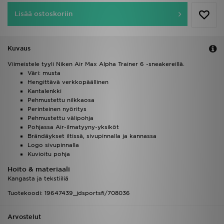
Lisää ostoskoriin
Kuvaus
Viimeistele tyyli Niken Air Max Alpha Trainer 6 -sneakereillä.
Väri: musta
Hengittävä verkkopäällinen
Kantalenkki
Pehmustettu nilkkaosa
Perinteinen nyöritys
Pehmustettu välipohja
Pohjassa Air-ilmatyyny-yksiköt
Brändäykset iltissä, sivupinnalla ja kannassa
Logo sivupinnalla
Kuvioitu pohja
Hoito & materiaali
Kangasta ja tekstiiliä
Tuotekoodi: 19647439_jdsportsfi/708036
Arvostelut