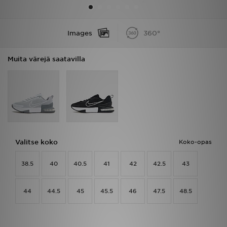
Urheilu
Images
360°
Lataa JD-sovellus
Muita värejä saatavilla
Minun JD
Minun viestini
Asiakaspalvelu ja tietoa
Valitse koko
Koko-opas
38.5
40
40.5
41
42
42.5
43
44
44.5
45
45.5
46
47.5
48.5