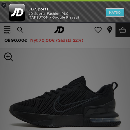
×
JD Sports
Etusivu
KATSO
JD Sports Fashion PLC
MAKSUTON - Google Playssä
Etusivu
Miehet
Miesten kengät
Tennarit
Ale
Nike Air Max Alpha Trainer 6 Miehet
Uutuudet
Oli
90,00€
Nyt
70,00€
(Säästä 22%)
Naiset
Miehet
Lapset
Suosikit
Tuotemerkit
Inspiroidu
Jalkapallo