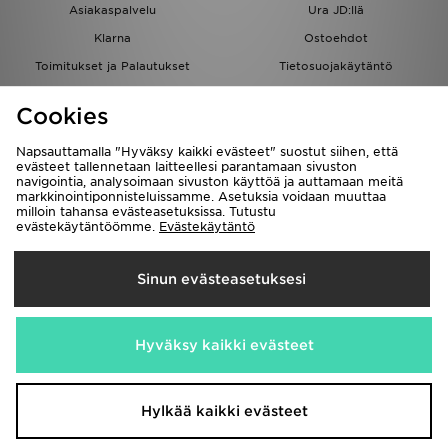
Asiakaspalvelu
Ura JD:llä
Klarna
Ostoehdot
Toimitukset ja Palautukset
Tietosuojakäytäntö
Evästeet
Evästeasetukset
Cookies
Löydä myymälä
Opiskelijat
Kumppanuusohjelma
JD Blog
Napsauttamalla "Hyväksy kaikki evästeet" suostut siihen, että
evästeet tallennetaan laitteellesi parantamaan sivuston
navigointia, analysoimaan sivuston käyttöä ja auttamaan meitä
markkinointiponnisteluissamme. Asetuksia voidaan muuttaa
milloin tahansa evästeasetuksissa. Tutustu
evästekäytäntöömme.
Evästekäytäntö
Toimitetaan
Sinun evästeasetuksesi
Suomi
Me hyväksymme seuraavat maksutavat
Hyväksy kaikki evästeet
Vieraile yrityksemme sivulla
www.jdplc.com
Hylkää kaikki evästeet
Copyright © 2026 JD Sports kaikki oikeudet pidätetään