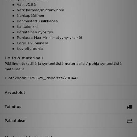
Vain JD:ltä
Väri: harmaa/mintunvihreä
Nahkapäällinen
Pehmustettu nilkkaosa
Kantalenkki
Perinteinen nyöritys
Pohjassa Max Air -ilmatyyny-yksiköt
Logo sivupinnalla
Kuvioitu pohja
Hoito & materiaali
Päällinen tekstiiliä ja synteettistä materiaalia / pohja synteettistä
materiaalia
Tuotekoodi: 19751629_jdsportsfi/790441
Arvostelut
Toimitus
Palautukset