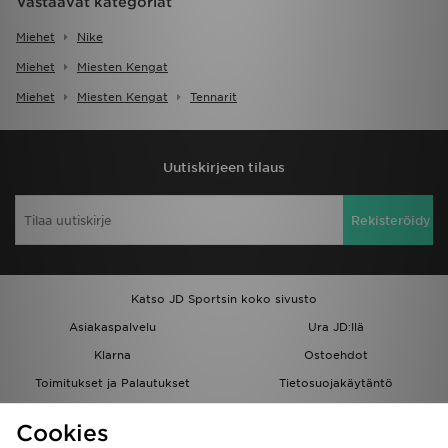
Vastaavat kategoriat
Miehet
Nike
Miehet
Miesten Kengat
Miehet
Miesten Kengat
Tennarit
Uutiskirjeen tilaus
Rekisteröidy
Katso JD Sportsin koko sivusto
Asiakaspalvelu
Ura JD:llä
Klarna
Ostoehdot
Toimitukset ja Palautukset
Tietosuojakäytäntö
Evästeet
Evästeasetukset
Cookies
Löydä myymälä
Opiskelijat