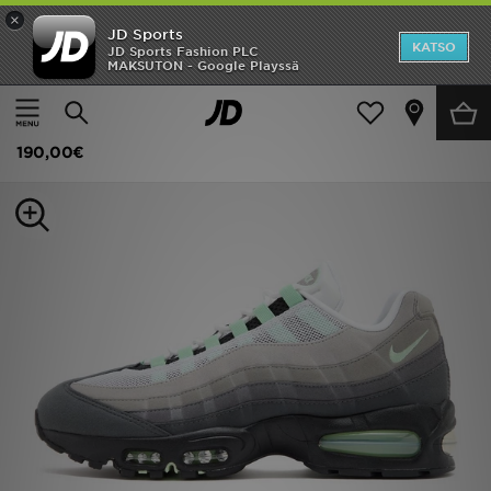
×
JD Sports
Etusivu
KATSO
JD Sports Fashion PLC
MAKSUTON - Google Playssä
Etusivu
Miehet
Miesten kengät
Tennarit
Ale
Nike Air Max 95 'Fresh Mint' Miehet
Uutuudet
190,00€
Naiset
Miehet
Lapset
Suosikit
Tuotemerkit
Inspiroidu
Jalkapallo