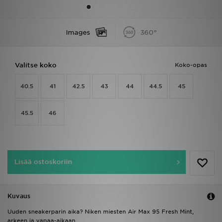
Urheilu
Images
360°
Lataa JD-sovellus
Valitse koko
Koko-opas
Minun JD
40.5
41
42.5
43
44
44.5
45
Minun viestini
Asiakaspalvelu ja tietoa
45.5
46
Lisää ostoskoriin
Kuvaus
Uuden sneakerparin aika? Niken miesten Air Max 95 Fresh Mint,
arkeen ja vapaa-aikaan.