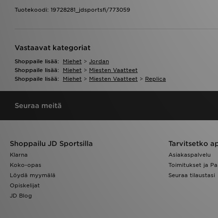
Tuotekoodi: 19728281_jdsportsfi/773059
Vastaavat kategoriat
Shoppaile lisää:
Miehet
>
Jordan
Shoppaile lisää:
Miehet
>
Miesten Vaatteet
Shoppaile lisää:
Miehet
>
Miesten Vaatteet
>
Replica
Seuraa meitä
Shoppailu JD Sportsilla
Tarvitsetko a
Klarna
Asiakaspalvelu
Koko-opas
Toimitukset ja Pa
Löydä myymälä
Seuraa tilaustasi
Opiskelijat
JD Blog