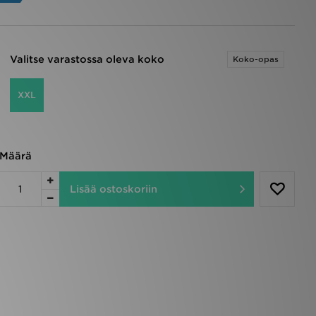
Valitse varastossa oleva koko
Koko-opas
XXL
Määrä
Lisää ostoskoriin