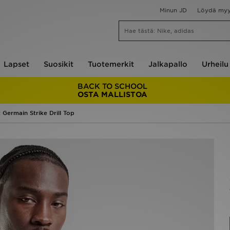
Minun JD
Löydä my
Lapset
Suosikit
Tuotemerkit
Jalkapallo
Urheilu
BACK TO SCHOOL
OSTA MALLISTOA
 Germain Strike Drill Top