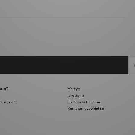
pua?
Yritys
Ura JD:llä
lautukset
JD Sports Fashion
Kumppanuusohjelma