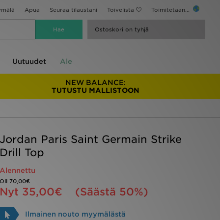
ymälä
Apua
Seuraa tilaustani
Toivelista
Toimitetaan...
Ostoskori on tyhjä
Uutuudet
Ale
NEW BALANCE:
TUTUSTU MALLISTOON
Jordan Paris Saint Germain Strike
Drill Top
Alennettu
Oli
70,00€
Nyt
35,00€
(Säästä 50%)
Ilmainen nouto myymälästä