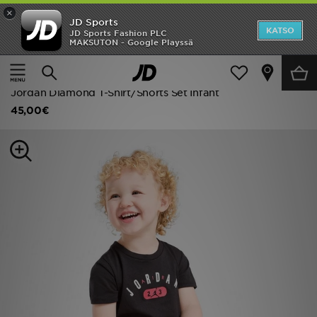
×
JD Sports
Etusivu
KATSO
JD Sports Fashion PLC
MAKSUTON - Google Playssä
Etusivu
Lapset
Vauvojen vaatteet (0-3-vuotiaat)
ALE
T-paita- ja shortsisetit
Uutuudet
Jordan Diamond T-Shirt/Shorts Set Infant
45,00€
Naiset
Miehet
Lapset
Suosikit
Tuotemerkit
Inspiroidu
Jalkapallo