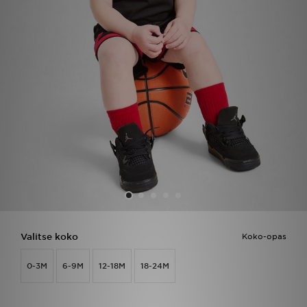
Urheilu
Lataa JD-sovellus
Minun JD
Minun viestini
Asiakaspalvelu ja tietoa
Valitse koko
Koko-opas
0-3M
6-9M
12-18M
18-24M