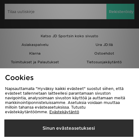
Rekisteröidy
Katso JD Sportsin koko sivusto
Asiakaspalvelu
Ura JD:llä
Klarna
Ostoehdot
Toimitukset ja Palautukset
Tietosuojakäytäntö
Evästeet
Evästeasetukset
Cookies
Löydä myymälä
Opiskelijat
Kumppanuusohjelma
JD Blog
Napsauttamalla "Hyväksy kaikki evästeet" suostut siihen, että
evästeet tallennetaan laitteellesi parantamaan sivuston
navigointia, analysoimaan sivuston käyttöä ja auttamaan meitä
markkinointiponnisteluissamme. Asetuksia voidaan muuttaa
milloin tahansa evästeasetuksissa. Tutustu
evästekäytäntöömme.
Evästekäytäntö
Toimitetaan
Sinun evästeasetuksesi
Suomi