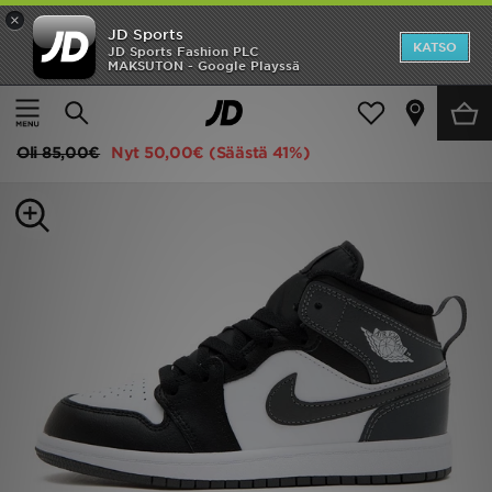
×
JD Sports
Etusivu
KATSO
JD Sports Fashion PLC
MAKSUTON - Google Playssä
Etusivu
Lapset
Lasten kengät (Koot 28-34)
Klassiset tennarit
Ale
Jordan Air 1 Mid Lapset
Uutuudet
Oli
85,00€
Nyt
50,00€
(Säästä 41%)
Naiset
Miehet
Lapset
Suosikit
Tuotemerkit
Inspiroidu
Jalkapallo