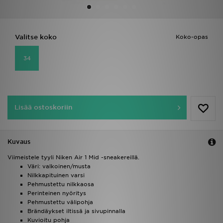
Urheilu
Valitse koko
Koko-opas
Lataa JD-sovellus
34
Minun JD
Minun viestini
Lisää ostoskoriin
Asiakaspalvelu ja tietoa
Kuvaus
Viimeistele tyyli Niken Air 1 Mid -sneakereillä.
Väri: valkoinen/musta
Nilkkapituinen varsi
Pehmustettu nilkkaosa
Perinteinen nyöritys
Pehmustettu välipohja
Brändäykset iltissä ja sivupinnalla
Kuvioitu pohja