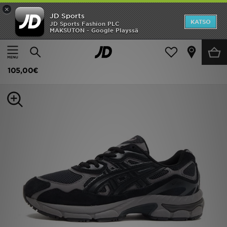
×
JD Sports
Etusivu
KATSO
JD Sports Fashion PLC
MAKSUTON - Google Playssä
Etusivu
Lapset
Juniori kengät (Koot 35-38)
Juoksukengät
Ale
ASICS GEL-NYC Nuoret
Uutuudet
105,00€
Naiset
Miehet
Lapset
Suosikit
Tuotemerkit
Inspiroidu
Jalkapallo