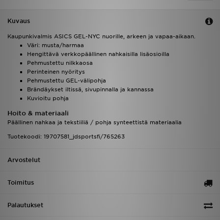
Kuvaus
Kaupunkivalmis ASICS GEL-NYC nuorille, arkeen ja vapaa-aikaan.
Väri: musta/harmaa
Hengittävä verkkopäällinen nahkaisilla lisäosioilla
Pehmustettu nilkkaosa
Perinteinen nyöritys
Pehmustettu GEL-välipohja
Brändäykset iltissä, sivupinnalla ja kannassa
Kuvioitu pohja
Hoito & materiaali
Päällinen nahkaa ja tekstiiliä / pohja synteettistä materiaalia
Tuotekoodi: 19707581_jdsportsfi/765263
Arvostelut
Toimitus
Palautukset