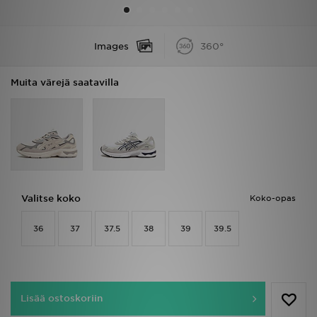
Urheilu
Images
360°
Lataa JD-sovellus
Muita värejä saatavilla
Minun JD
Minun viestini
Asiakaspalvelu ja tietoa
Valitse koko
Koko-opas
36
37
37.5
38
39
39.5
Lisää ostoskoriin