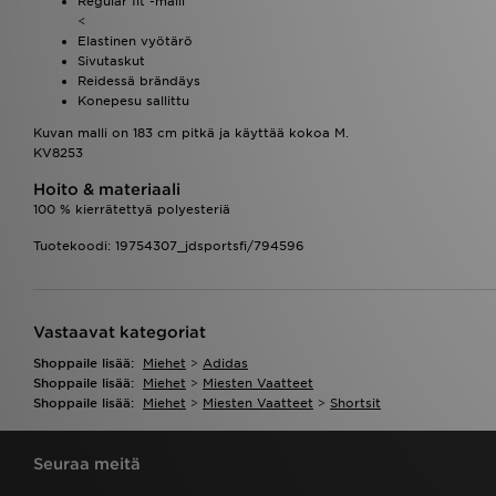
Regular fit -malli
<
Elastinen vyötärö
Sivutaskut
Reidessä brändäys
Konepesu sallittu
Kuvan malli on 183 cm pitkä ja käyttää kokoa M.
KV8253
Hoito & materiaali
100 % kierrätettyä polyesteriä
Tuotekoodi: 19754307_jdsportsfi/794596
Vastaavat kategoriat
Shoppaile lisää:
Miehet
>
Adidas
Shoppaile lisää:
Miehet
>
Miesten Vaatteet
Shoppaile lisää:
Miehet
>
Miesten Vaatteet
>
Shortsit
Seuraa meitä