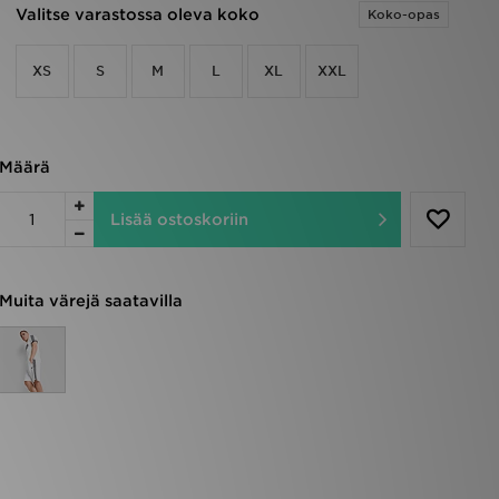
Valitse varastossa oleva koko
Koko-opas
XS
S
M
L
XL
XXL
Määrä
Lisää ostoskoriin
Muita värejä saatavilla