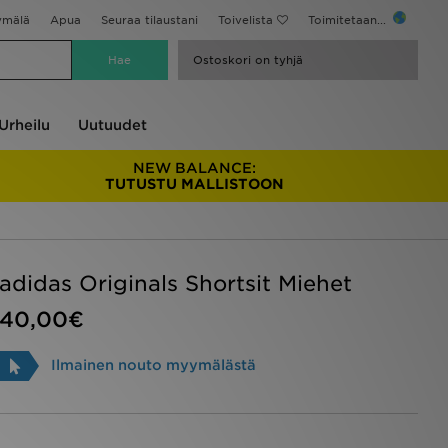
ymälä
Apua
Seuraa tilaustani
Toivelista
Toimitetaan...
Ostoskori on tyhjä
Urheilu
Uutuudet
NEW BALANCE:
TUTUSTU MALLISTOON
adidas Originals Shortsit Miehet
40,00€
Ilmainen nouto myymälästä