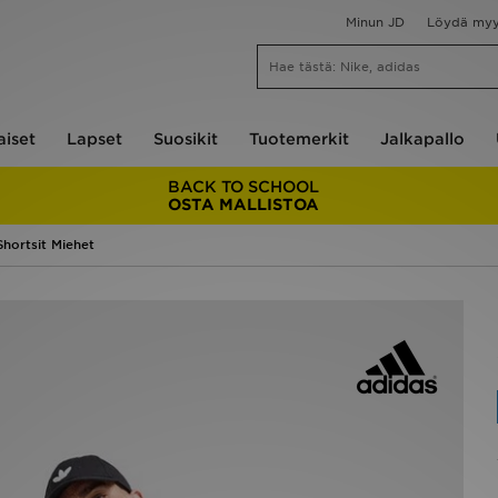
Minun JD
Löydä my
aiset
Lapset
Suosikit
Tuotemerkit
Jalkapallo
BACK TO SCHOOL
OSTA MALLISTOA
Shortsit Miehet