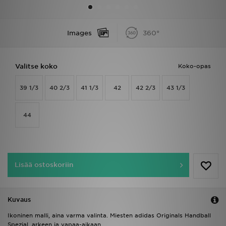
Urheilu
Images
360°
Lataa JD-sovellus
Valitse koko
Koko-opas
Minun JD
39 1/3
40 2/3
41 1/3
42
42 2/3
43 1/3
Minun viestini
Asiakaspalvelu ja tietoa
44
Lisää ostoskoriin
Kuvaus
Ikoninen malli, aina varma valinta. Miesten adidas Originals Handball
Spezial, arkeen ja vapaa-aikaan.