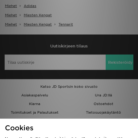
Miehet
Adidas
Miehet
Miesten Kengat
Miehet
Miesten Kengat
Tennarit
Uutiskirjeen tilaus
Rekisteröidy
Katso JD Sportsin koko sivusto
Asiakaspalvelu
Ura JD:llä
Klarna
Ostoehdot
Toimitukset ja Palautukset
Tietosuojakäytäntö
Evästeet
Evästeasetukset
Cookies
Löydä myymälä
Opiskelijat