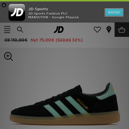
×
JD Sports
Etusivu
KATSO
JD Sports Fashion PLC
MAKSUTON - Google Playssä
Etusivu
Miehet
Miesten kengät
Tennarit
Ale
adidas Originals Handball Spezial Miehet
Uutuudet
Oli
110,00€
Nyt
75,00€
(Säästä 32%)
Naiset
Miehet
Lapset
Suosikit
Tuotemerkit
Inspiroidu
Jalkapallo