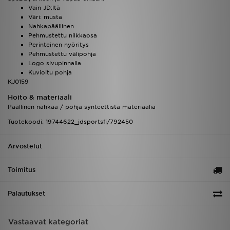
Vain JD:ltä
Väri: musta
Nahkapäällinen
Pehmustettu nilkkaosa
Perinteinen nyöritys
Pehmustettu välipohja
Logo sivupinnalla
Kuvioitu pohja
KJ0159
Hoito & materiaali
Päällinen nahkaa / pohja synteettistä materiaalia
Tuotekoodi: 19744622_jdsportsfi/792450
Arvostelut
Toimitus
Palautukset
Vastaavat kategoriat