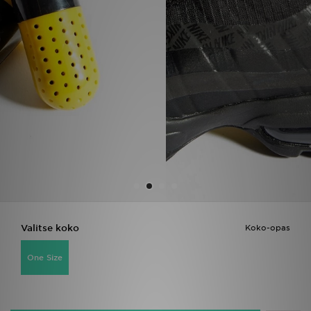
Urheilu
Lataa JD-sovellus
Minun JD
Minun viestini
Asiakaspalvelu ja tietoa
Valitse koko
Koko-opas
One Size