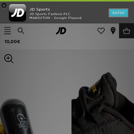
×
JD Sports
Etusivu
KATSO
JD Sports Fashion PLC
MAKSUTON - Google Playssä
Etusivu
Naiset
Naisten asusteet
Sekalaiset
Ale
Crep Protect Kenkien raikastin
Uutuudet
10,00€
Naiset
Miehet
Lapset
Suosikit
Tuotemerkit
Inspiroidu
Jalkapallo