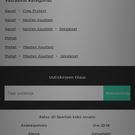
Vastaavat kategoriat
Naiset
Crep Protect
Naiset
Naisten Asusteet
Naiset
Naisten Asusteet
Sekalaiset
Miehet
Miehet
Miesten Asusteet
Miehet
Miesten Asusteet
Sekalaiset
Uutiskirjeen tilaus
Rekisteröidy
Katso JD Sportsin koko sivusto
Asiakaspalvelu
Ura JD:llä
Klarna
Ostoehdot