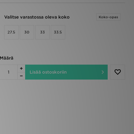
Valitse varastossa oleva koko
Koko-opas
27.5
30
33
33.5
Määrä
Lisää ostoskoriin