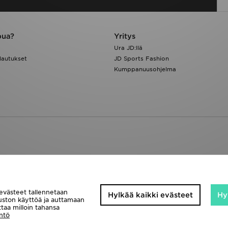
pua?
Yritys
Ura JD:llä
lautukset
JD Sports Fashion
Kumppanuusohjelma
 evästeet tallennetaan
Hylkää kaikki evästeet
Hy
vuston käyttöä ja auttamaan
taa milloin tahansa
ntö