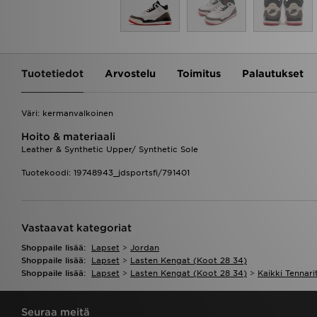
Tuotetiedot
Arvostelu
Toimitus
Palautukset
Väri: kermanvalkoinen
Hoito & materiaali
Leather & Synthetic Upper/ Synthetic Sole
Tuotekoodi: 19748943_jdsportsfi/791401
Vastaavat kategoriat
Shoppaile lisää:
Lapset
>
Jordan
Shoppaile lisää:
Lapset
>
Lasten Kengat (koot 28 34)
Shoppaile lisää:
Lapset
>
Lasten Kengat (koot 28 34)
>
Kaikki Tennari
Seuraa meitä