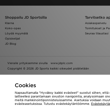
Shoppailu JD Sportsilla
Tarvitsetko a
Klarna
Asiakaspalvelu
Koko-opas
Toimitukset ja Pa
Löydä myymälä
Seuraa tilaustasi
Opiskelijat
JD Blog
Vieraile yrityksemme sivulla
www.jdplc.com
Copyright © 2026 JD Sports kaikki oikeudet pidätetään
Powered by
Translate
Cookies
Napsauttamalla "Hyväksy kaikki evästeet" suostut siihen, että
laitteellesi parantamaan sivuston navigointia, analysoimaan si
meitä markkinointiponnisteluissamme. Asetuksia voidaan muut
evästeasetuksissa. Tutustu evästekäytäntöömme.
Evästekäytä