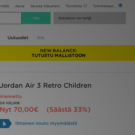
ymälä
Apua
Seuraa tilaustani
Toivelista
Toimitetaan...
Ostoskori on tyhjä
Uutuudet
Ale
NEW BALANCE:
TUTUSTU MALLISTOON
Jordan Air 3 Retro Children
Alennettu
Oli
105,00€
Nyt
70,00€
(Säästä 33%)
Ilmainen nouto myymälästä