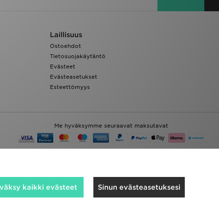
Laillisuus
Ostoehdot
Tietosuojakäytäntö
Evästeet
Evästeasetukset
Esteettömyys
Me hyväksymme seuraavat maksutavat
väksy kaikki evästeet
Sinun evästeasetuksesi