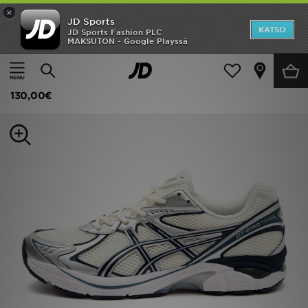
×
JD Sports
Etusivu
KATSO
JD Sports Fashion PLC
MAKSUTON - Google Playssä
Etusivu
Miehet
Miesten kengät
Tennarit
Ale
ASICS GT-2160
Uutuudet
130,00€
Naiset
Miehet
Lapset
Suosikit
Tuotemerkit
Inspiroidu
Jalkapallo