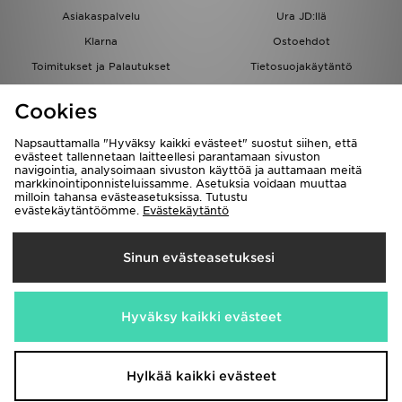
Asiakaspalvelu
Ura JD:llä
Klarna
Ostoehdot
Toimitukset ja Palautukset
Tietosuojakäytäntö
Evästeet
Evästeasetukset
Cookies
Löydä myymälä
Opiskelijat
Kumppanuusohjelma
JD Blog
Napsauttamalla "Hyväksy kaikki evästeet" suostut siihen, että
evästeet tallennetaan laitteellesi parantamaan sivuston
navigointia, analysoimaan sivuston käyttöä ja auttamaan meitä
markkinointiponnisteluissamme. Asetuksia voidaan muuttaa
milloin tahansa evästeasetuksissa. Tutustu
evästekäytäntöömme.
Evästekäytäntö
Toimitetaan
Sinun evästeasetuksesi
Suomi
Me hyväksymme seuraavat maksutavat
Hyväksy kaikki evästeet
Vieraile yrityksemme sivulla
www.jdplc.com
Hylkää kaikki evästeet
Copyright © 2026 JD Sports kaikki oikeudet pidätetään