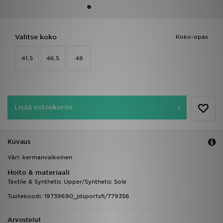
Urheilu
Valitse koko
Koko-opas
Lataa JD-sovellus
41.5
46.5
48
Minun JD
Minun viestini
Lisää ostoskoriin
Asiakaspalvelu ja tietoa
Kuvaus
Väri: kermanvalkoinen
Hoito & materiaali
Textile & Synthetic Upper/Synthetic Sole
Tuotekoodi: 19739690_jdsportsfi/779356
Arvostelut