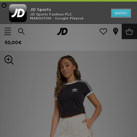
×
JD Sports
Etusivu
KATSO
JD Sports Fashion PLC
MAKSUTON - Google Playssä
Etusivu
Naiset
Naisten vaatteet
Shortsit
Ale
adidas Originals Pitkät shortsit Naiset
Uutuudet
50,00€
Naiset
Miehet
Lapset
Suosikit
Tuotemerkit
Inspiroidu
Jalkapallo