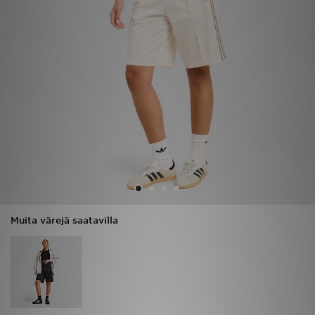
Urheilu
Lataa JD-sovellus
Minun JD
Minun viestini
Asiakaspalvelu ja tietoa
Muita värejä saatavilla