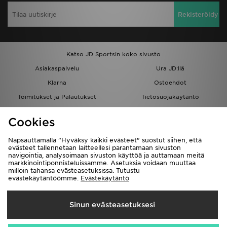
Rekisteröidy
Katso JD Sportsin koko sivusto
Asiakaspalvelu
Ura JD:llä
Klarna
Ostoehdot
Toimitukset ja Palautukset
Tietosuojakäytäntö
Evästeet
Evästeasetukset
Cookies
Löydä myymälä
Opiskelijat
Kumppanuusohjelma
JD Blog
Napsauttamalla "Hyväksy kaikki evästeet" suostut siihen, että
evästeet tallennetaan laitteellesi parantamaan sivuston
navigointia, analysoimaan sivuston käyttöä ja auttamaan meitä
markkinointiponnisteluissamme. Asetuksia voidaan muuttaa
milloin tahansa evästeasetuksissa. Tutustu
evästekäytäntöömme.
Evästekäytäntö
Toimitetaan
Sinun evästeasetuksesi
Suomi