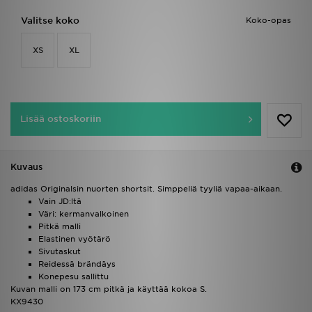
Valitse koko
Koko-opas
XS
XL
Lisää ostoskoriin
Kuvaus
adidas Originalsin nuorten shortsit. Simppeliä tyyliä vapaa-aikaan.
Vain JD:ltä
Väri: kermanvalkoinen
Pitkä malli
Elastinen vyötärö
Sivutaskut
Reidessä brändäys
Konepesu sallittu
Kuvan malli on 173 cm pitkä ja käyttää kokoa S.
KX9430