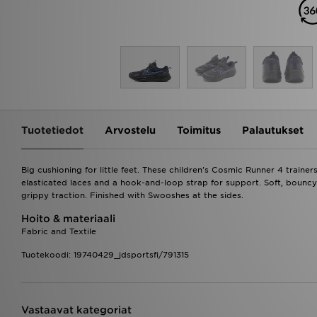
Tuotetiedot
Arvostelu
Toimitus
Palautukset
Big cushioning for little feet. These children's Cosmic Runner 4 train
elasticated laces and a hook-and-loop strap for support. Soft, bounc
grippy traction. Finished with Swooshes at the sides.
Hoito & materiaali
Fabric and Textile
Tuotekoodi: 19740429_jdsportsfi/791315
Vastaavat kategoriat