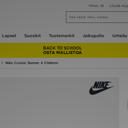
Minun JD
Löydä my
Lapset
Suosikit
Tuotemerkit
Jalkapallo
Urheilu
BACK TO SCHOOL
OSTA MALLISTOA
Nike Cosmic Runner 4 Children