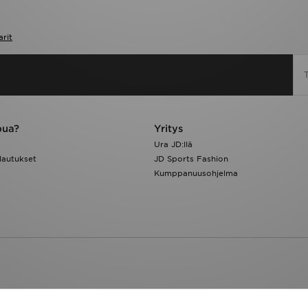
arit
pua?
Yritys
Ura JD:llä
lautukset
JD Sports Fashion
Kumppanuusohjelma