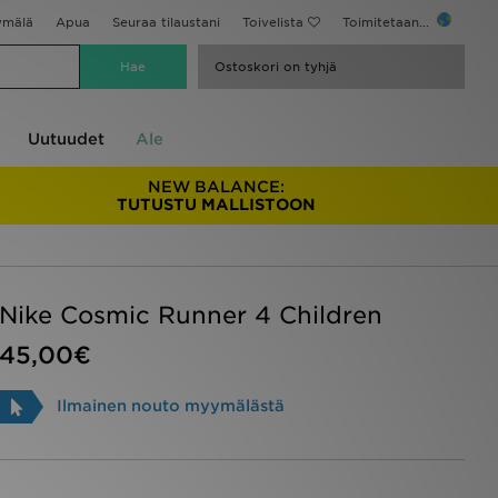
ymälä
Apua
Seuraa tilaustani
Toivelista
Toimitetaan...
Ostoskori on tyhjä
Uutuudet
Ale
NEW BALANCE:
TUTUSTU MALLISTOON
Nike Cosmic Runner 4 Children
45,00€
Ilmainen nouto myymälästä