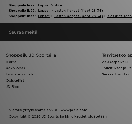
Shoppaile lisää:
Lapset
>
Nike
Shoppaile lisää:
Lapset
>
Lasten Kengat (koot 28 34)
Shoppaile lisää:
Lapset
>
Lasten Kengat (koot 28 34)
>
Klassiset Tenn
Seuraa meitä
Shoppailu JD Sportsilla
Tarvitsetko a
Klarna
Asiakaspalvelu
Koko-opas
Toimitukset ja Pa
Löydä myymälä
Seuraa tilaustasi
Opiskelijat
JD Blog
Vieraile yrityksemme sivulla
www.jdplc.com
Copyright © 2026 JD Sports kaikki oikeudet pidätetään
Powered by
Translate