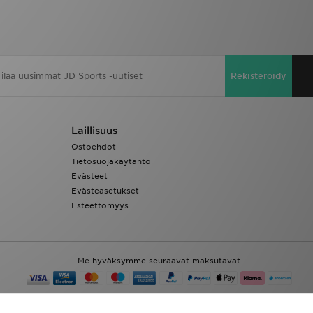
Rekisteröidy
Laillisuus
Ostoehdot
Tietosuojakäytäntö
Evästeet
Evästeasetukset
Esteettömyys
Me hyväksymme seuraavat maksutavat