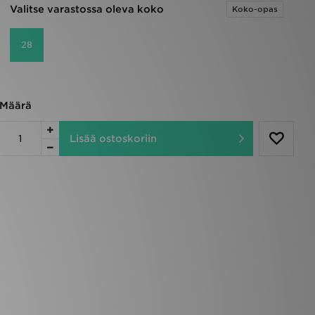
Valitse varastossa oleva koko
Koko-opas
28
Määrä
Lisää ostoskoriin