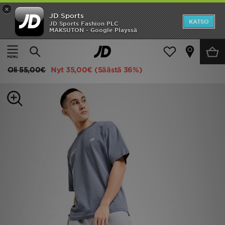
×
JD Sports
Etusivu
KATSO
JD Sports Fashion PLC
MAKSUTON - Google Playssä
Etusivu
Miehet
Miesten vaatteet
Verryttelyhousut
ALE
New Balance Collegehousut Miehet
Uutuudet
Oli
55,00€
Nyt
35,00€
(Säästä 36%)
Naiset
Miehet
Lapset
Suosikit
Tuotemerkit
Inspiroidu
Jalkapallo