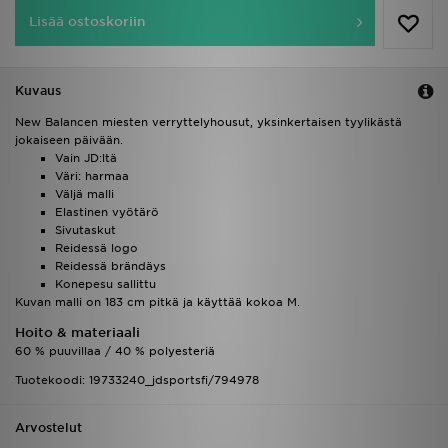
Lisää ostoskoriin
Kuvaus
New Balancen miesten verryttelyhousut, yksinkertaisen tyylikästä
jokaiseen päivään.
Vain JD:ltä
Väri: harmaa
Väljä malli
Elastinen vyötärö
Sivutaskut
Reidessä logo
Reidessä brändäys
Konepesu sallittu
Kuvan malli on 183 cm pitkä ja käyttää kokoa M.
Hoito & materiaali
60 % puuvillaa / 40 % polyesteriä
Tuotekoodi: 19733240_jdsportsfi/794978
Arvostelut