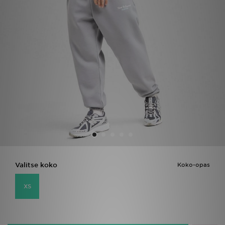
Urheilu
Lataa JD-sovellus
Minun JD
Minun viestini
Asiakaspalvelu ja tietoa
Valitse koko
Koko-opas
XS