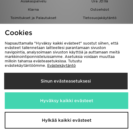
Asiakaspalvelu
Ura JD:llä
Klarna
Ostoehdot
Toimitukset ja Palautukset
Tietosuojakäytäntö
Evästeet
Evästeasetukset
Cookies
Löydä myymälä
Opiskelijat
Kumppanuusohjelma
JD Blog
Napsauttamalla "Hyväksy kaikki evästeet" suostut siihen, että
evästeet tallennetaan laitteellesi parantamaan sivuston
navigointia, analysoimaan sivuston käyttöä ja auttamaan meitä
markkinointiponnisteluissamme. Asetuksia voidaan muuttaa
milloin tahansa evästeasetuksissa. Tutustu
evästekäytäntöömme.
Evästekäytäntö
Toimitetaan
Sinun evästeasetuksesi
Suomi
Me hyväksymme seuraavat maksutavat
Hyväksy kaikki evästeet
Vieraile yrityksemme sivulla
www.jdplc.com
Hylkää kaikki evästeet
Copyright © 2026 JD Sports kaikki oikeudet pidätetään