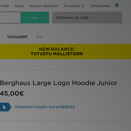
ymälä
Apua
Seuraa tilaustani
Toivelista
Toimitetaan...
Ostoskori on tyhjä
Uutuudet
Ale
NEW BALANCE:
TUTUSTU MALLISTOON
Berghaus Large Logo Hoodie Junior
45,00€
Ilmainen nouto myymälästä