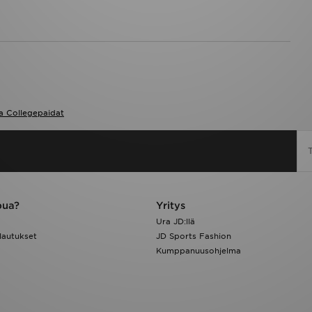
a Collegepaidat
pua?
Yritys
Ura JD:llä
lautukset
JD Sports Fashion
Kumppanuusohjelma