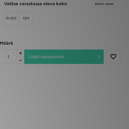
Valitse varastossa oleva koko
Koko-opas
11-12Y
13Y
Määrä
Lisää ostoskoriin