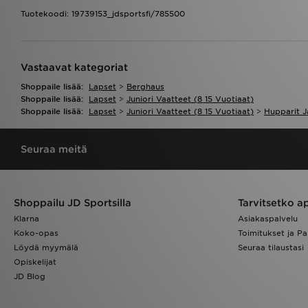
Tuotekoodi: 19739153_jdsportsfi/785500
Vastaavat kategoriat
Shoppaile lisää:
Lapset
>
Berghaus
Shoppaile lisää:
Lapset
>
Juniori Vaatteet (8 15 Vuotiaat)
Shoppaile lisää:
Lapset
>
Juniori Vaatteet (8 15 Vuotiaat)
>
Hupparit J
Seuraa meitä
Shoppailu JD Sportsilla
Tarvitsetko a
Klarna
Asiakaspalvelu
Koko-opas
Toimitukset ja Pa
Löydä myymälä
Seuraa tilaustasi
Opiskelijat
JD Blog