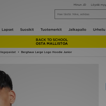
Minun JD
Löydä my
Lapset
Suosikit
Tuotemerkit
Jalkapallo
Urheilu
BACK TO SCHOOL
OSTA MALLISTOA
ollegepaidat
Berghaus Large Logo Hoodie Junior