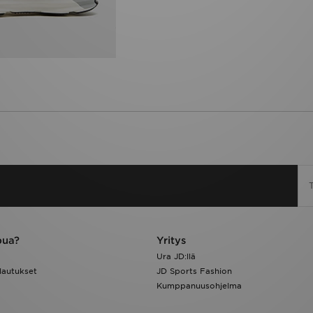
pua?
Yritys
Ura JD:llä
lautukset
JD Sports Fashion
Kumppanuusohjelma