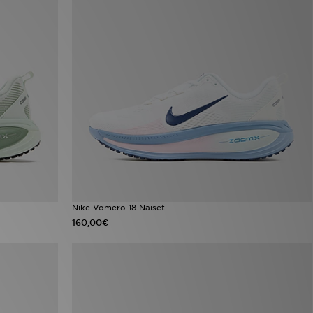
Nike Vomero 18 Naiset
160,00€