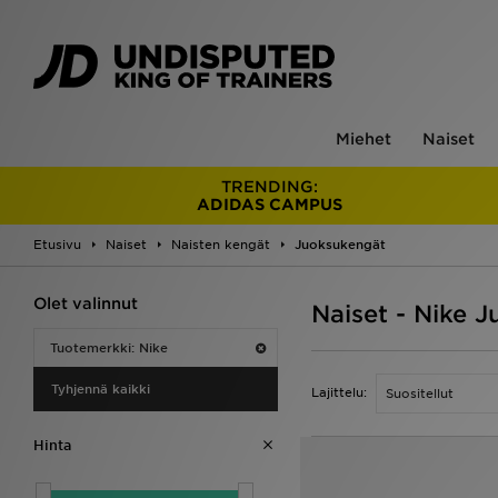
Miehet
Naiset
TRENDING:
ADIDAS CAMPUS
Etusivu
Naiset
Naisten kengät
Juoksukengät
Olet valinnut
Naiset - Nike 
Tuotemerkki: Nike
Tyhjennä kaikki
Lajittelu:
Hinta