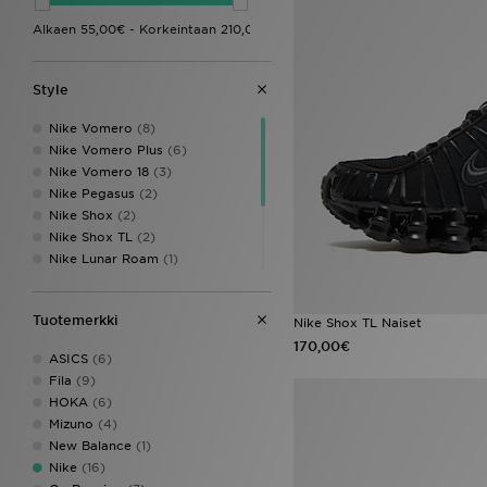
Style
Nike Vomero
(8)
Nike Vomero Plus
(6)
Nike Vomero 18
(3)
Nike Pegasus
(2)
Nike Shox
(2)
Nike Shox TL
(2)
Nike Lunar Roam
(1)
Nike P-6000
(1)
Nike Pegasus Premium
(1)
Tuotemerkki
Nike Shox TL Naiset
Nike React
(1)
Performance Running
(1)
170,00€
ASICS
(6)
Style Obsessed
(1)
Fila
(9)
HOKA
(6)
Mizuno
(4)
New Balance
(1)
Nike
(16)