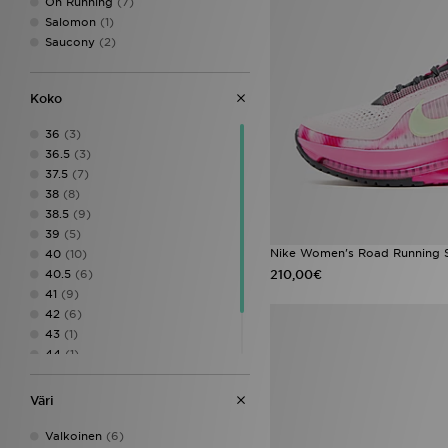
On Running
(7)
Salomon
(1)
Saucony
(2)
Koko
36
(3)
36.5
(3)
37.5
(7)
38
(8)
38.5
(9)
39
(5)
Nike Women's Road Running 
40
(10)
210,00€
40.5
(6)
41
(9)
42
(6)
43
(1)
44
(1)
45
(1)
47
(1)
Väri
Valkoinen
(6)