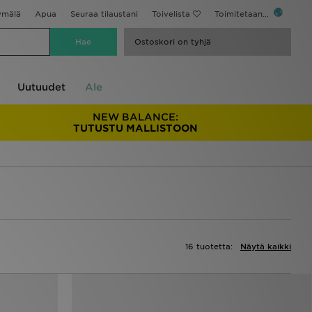
ymälä
Apua
Seuraa tilaustani
Toivelista
Toimitetaan...
Ostoskori on tyhjä
Uutuudet
Ale
NEW BALANCE:
TUTUSTU MALLISTOON
16 tuotetta:
Näytä kaikki