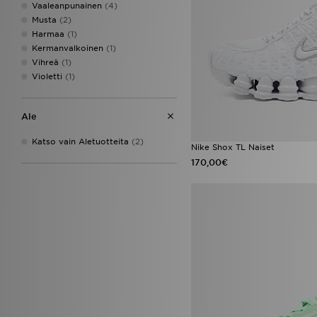
Vaaleanpunainen
(4)
Musta
(2)
Harmaa
(1)
Kermanvalkoinen
(1)
Vihreä
(1)
Violetti
(1)
Ale
Katso vain Aletuotteita
(2)
Nike Shox TL Naiset
170,00€