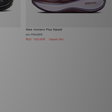
Nike Vomero Plus Naiset
170,00€
Oli
Nyt
120,00€
Säästä 29%