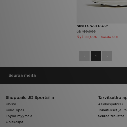
Nike LUNAR ROAM
150,00€
Oli
Nyt
55,00€
Säästä 63%
1
Seuraa meitä
Shoppailu JD Sportsilla
Tarvitsetko a
Klarna
Asiakaspalvelu
Koko-opas
Toimitukset ja Pa
Löydä myymälä
Seuraa tilaustasi
Opiskelijat