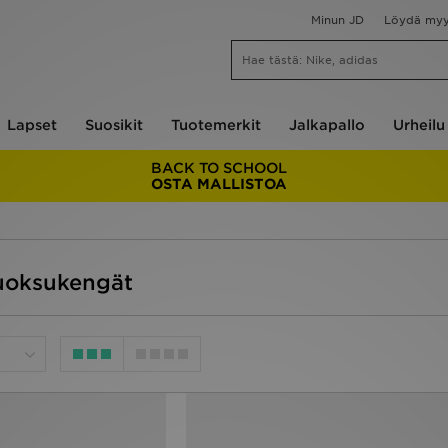
Minun JD
Löydä my
Lapset
Suosikit
Tuotemerkit
Jalkapallo
Urheilu
BACK TO SCHOOL
OSTA MALLISTOA
Juoksukengät