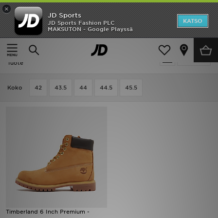
×
JD Sports
Etusivu
KATSO
JD Sports Fashion PLC
MAKSUTON - Google Playssä
Etusivu
Miehet
Ale
Miehet - Timberland Premium Style
Suodata
Uutuudet
Tuote
Naiset
Koko
42
43.5
44
44.5
45.5
Miehet
Lapset
Suosikit
Tuotemerkit
Inspiroidu
Timberland 6 Inch Premium -
Jalkapallo