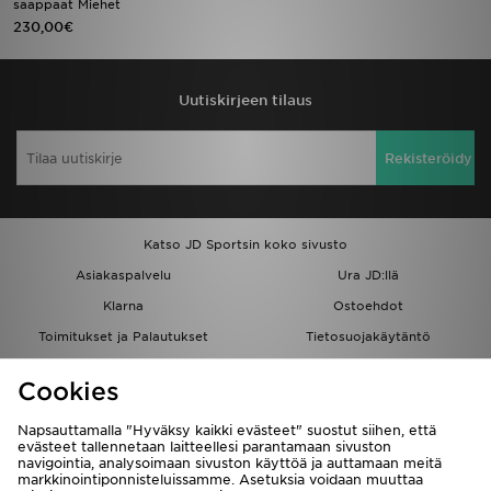
saappaat Miehet
230,00€
Urheilu
Lataa JD-sovellus
Uutiskirjeen tilaus
Minun JD
Rekisteröidy
Minun viestini
Katso JD Sportsin koko sivusto
Asiakaspalvelu ja tietoa
Asiakaspalvelu
Ura JD:llä
Klarna
Ostoehdot
Toimitukset ja Palautukset
Tietosuojakäytäntö
Evästeet
Evästeasetukset
Cookies
Löydä myymälä
Opiskelijat
Kumppanuusohjelma
JD Blog
Napsauttamalla "Hyväksy kaikki evästeet" suostut siihen, että
evästeet tallennetaan laitteellesi parantamaan sivuston
navigointia, analysoimaan sivuston käyttöä ja auttamaan meitä
markkinointiponnisteluissamme. Asetuksia voidaan muuttaa