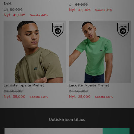
Shirt
65,00€
Oli
80,00€
Nyt
Oli
45,00€
Säästä 31%
Nyt
45,00€
Säästä 44%
Lacoste T-paita Miehet
Lacoste T-paita Miehet
50,00€
50,00€
Oli
Oli
Nyt
Nyt
35,00€
25,00€
Säästä 30%
Säästä 50%
Uutiskirjeen tilaus