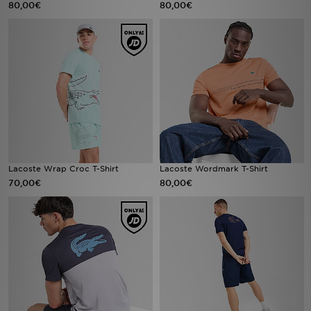
80,00€
80,00€
Urheilu
Lataa JD-sovellus
Minun JD
Minun viestini
Asiakaspalvelu ja tietoa
Lacoste Wrap Croc T-Shirt
Lacoste Wordmark T-Shirt
70,00€
80,00€