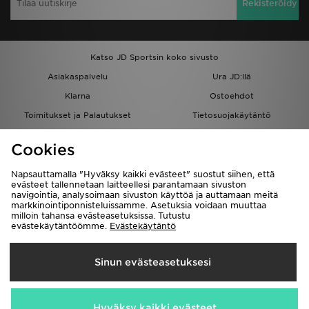
Rekisteröidy
Katso JD Sportsin koko sivusto
Asiakaspalvelu
Ura JD:llä
Klarna
Ostoehdot
Toimitukset ja Palautukset
Tietosuojakäytäntö
Evästeet
Evästeasetukset
Cookies
Löydä myymälä
Opiskelijat
Kumppanuusohjelma
JD Blog
Napsauttamalla "Hyväksy kaikki evästeet" suostut siihen, että
evästeet tallennetaan laitteellesi parantamaan sivuston
navigointia, analysoimaan sivuston käyttöä ja auttamaan meitä
markkinointiponnisteluissamme. Asetuksia voidaan muuttaa
milloin tahansa evästeasetuksissa. Tutustu
evästekäytäntöömme.
Evästekäytäntö
Toimitetaan
Sinun evästeasetuksesi
Suomi
Me hyväksymme seuraavat maksutavat
Hyväksy kaikki evästeet