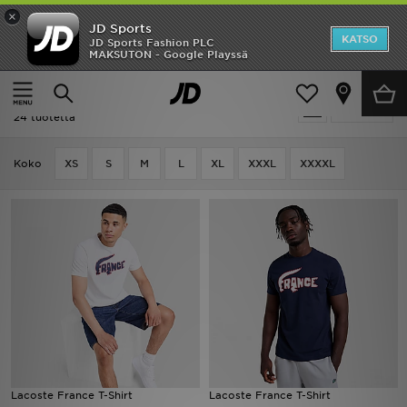
×
JD Sports
Etusivu
KATSO
JD Sports Fashion PLC
MAKSUTON - Google Playssä
Etusivu
Miehet
Miesten vaatteet
T-paidat
ALE
Miehet - Lacoste T-paidat
Suodata
Uutuudet
24 tuotetta
Naiset
Koko
XS
S
M
L
XL
XXXL
XXXXL
Miehet
Lapset
Suosikit
Tuotemerkit
Inspiroidu
Lacoste France T-Shirt
Lacoste France T-Shirt
Jalkapallo