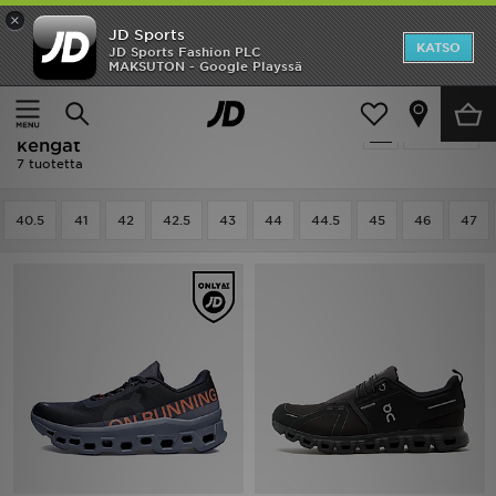
×
JD Sports
Etusivu
KATSO
JD Sports Fashion PLC
MAKSUTON - Google Playssä
Etusivu
Miehet
Miesten kengät
ALE
Miehet - Musta On Running Miesten
Suodata
Uutuudet
kengät
7 tuotetta
Naiset
40.5
41
42
42.5
43
44
44.5
45
46
47
Miehet
Lapset
Suosikit
Tuotemerkit
Inspiroidu
Jalkapallo