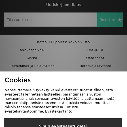
Uutiskirjeen tilaus
Rekisteröidy
Katso JD Sportsin koko sivusto
Asiakaspalvelu
Ura JD:llä
Klarna
Ostoehdot
Toimitukset ja Palautukset
Tietosuojakäytäntö
Evästeet
Evästeasetukset
Cookies
Löydä myymälä
Opiskelijat
Kumppanuusohjelma
JD Blog
Napsauttamalla "Hyväksy kaikki evästeet" suostut siihen, että
evästeet tallennetaan laitteellesi parantamaan sivuston
navigointia, analysoimaan sivuston käyttöä ja auttamaan meitä
markkinointiponnisteluissamme. Asetuksia voidaan muuttaa
milloin tahansa evästeasetuksissa. Tutustu
evästekäytäntöömme.
Evästekäytäntö
Toimitetaan
Sinun evästeasetuksesi