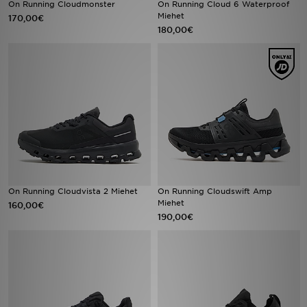
On Running Cloudmonster
On Running Cloud 6 Waterproof
Miehet
170,00€
180,00€
Urheilu
Lataa JD-sovellus
Minun JD
Minun viestini
Asiakaspalvelu ja tietoa
On Running Cloudvista 2 Miehet
On Running Cloudswift Amp
Miehet
160,00€
190,00€