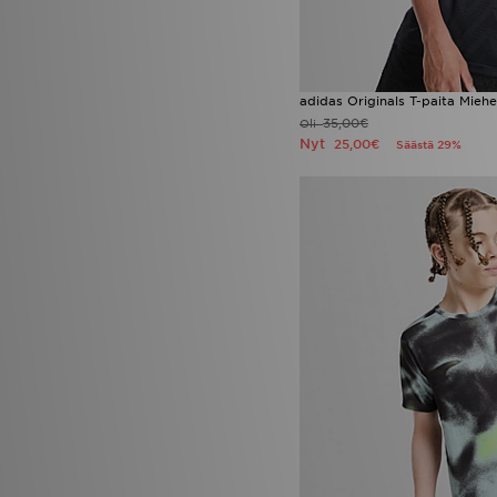
adidas Originals T-paita Miehe
35,00€
Oli
Nyt
25,00€
Säästä 29%