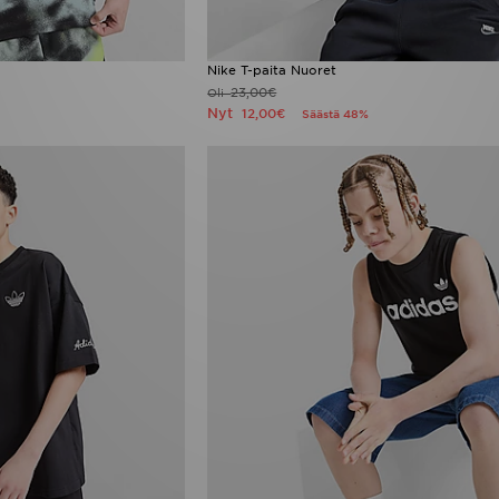
Nike T-paita Nuoret
23,00€
Oli
Nyt
12,00€
Säästä 48%