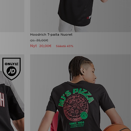
Hoodrich T-paita Nuoret
35,00€
Oli
Nyt
20,00€
Säästä 43%