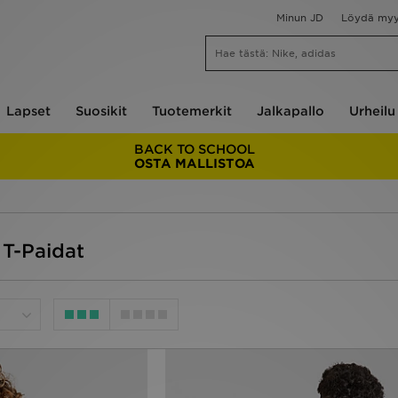
Minun JD
Löydä my
Lapset
Suosikit
Tuotemerkit
Jalkapallo
Urheilu
BACK TO SCHOOL
OSTA MALLISTOA
 T-Paidat