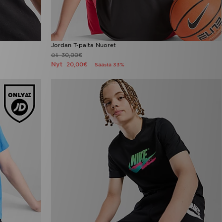
Jordan T-paita Nuoret
30,00€
Oli
Nyt
20,00€
Säästä 33%