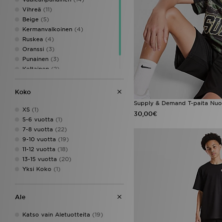
Vihreä
(11)
Beige
(5)
Kermanvalkoinen
(4)
Ruskea
(4)
Oranssi
(3)
Punainen
(3)
Keltainen
(2)
Violetti
(2)
Koko
Supply & Demand T-paita Nuo
XS
(1)
30,00€
5-6 vuotta
(1)
7-8 vuotta
(22)
9-10 vuotta
(19)
11-12 vuotta
(18)
13-15 vuotta
(20)
Yksi Koko
(1)
Ale
Katso vain Aletuotteita
(19)