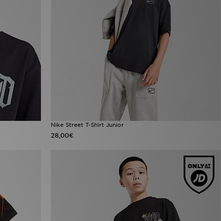
Nike Street T-Shirt Junior
28,00€