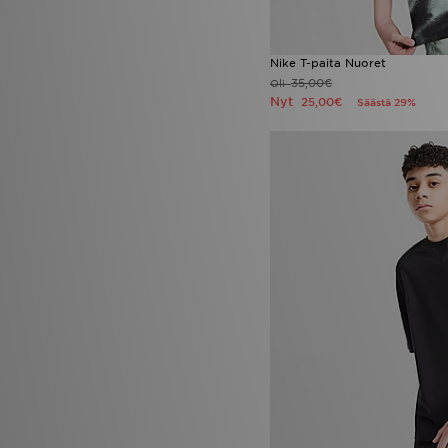
Nike T-paita Nuoret
35,00€
Oli
Nyt
25,00€
Säästä 29%