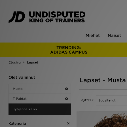
Miehet
Naiset
TRENDING:
ADIDAS CAMPUS
Etusivu
Lapset
Olet valinnut
Lapset - Musta
Musta
T-Paidat
Lajittelu:
Tyhjennä kaikki
Kategoria