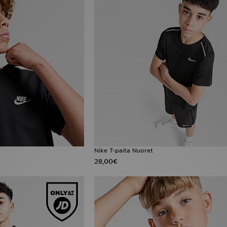
Nike T-paita Nuoret
28,00€