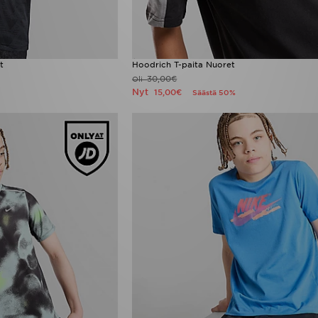
t
Hoodrich T-paita Nuoret
30,00€
Oli
Nyt
15,00€
Säästä 50%