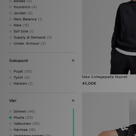
adidas
(5)
Hoodrich
(4)
Jordan
(2)
New Balance
(1)
Nike
(15)
Sof Sole
(1)
Supply & Demand
(3)
Under Armour
(2)
Sukupuoli
Pojat
(30)
Nike Collegepaita Nuoret
Tytöt
(4)
45,00€
Naisten
(1)
Väri
Sininen
(46)
Musta
(33)
Valkoinen
(30)
Harmaa
(19)
Vaaleanpunainen
(14)