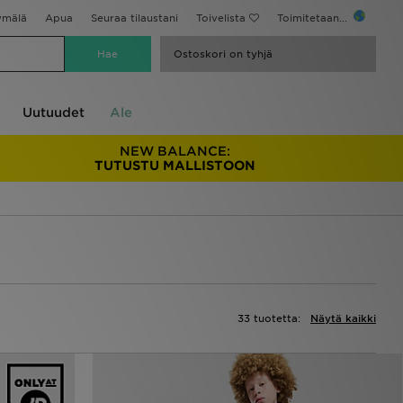
ymälä
Apua
Seuraa tilaustani
Toivelista
Toimitetaan...
Ostoskori on tyhjä
Uutuudet
Ale
NEW BALANCE:
TUTUSTU MALLISTOON
33 tuotetta:
Näytä kaikki