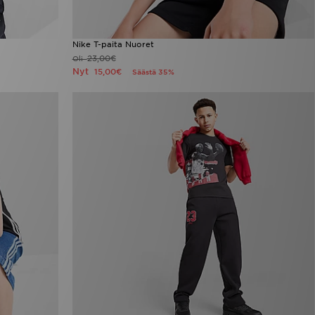
Nike T-paita Nuoret
23,00€
Oli
Nyt
15,00€
Säästä 35%