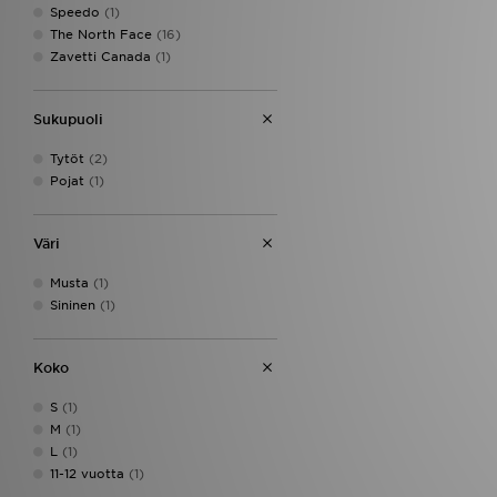
Speedo
(1)
The North Face
(16)
Zavetti Canada
(1)
Sukupuoli
Tytöt
(2)
Pojat
(1)
Väri
Musta
(1)
Sininen
(1)
Koko
S
(1)
M
(1)
L
(1)
11-12 vuotta
(1)