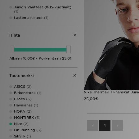
Juniori Vaatteet (8-15-vuotiaat)
(1)
Lasten asusteet
(1)
Hinta
Tuotemerkki
ASICS
(2)
Nike Therma-FIT-hanskat Junio
Birkenstock
(1)
25,00€
Crocs
(6)
Havaianas
(1)
HOKA
(2)
MONTIREX
(3)
Nike
(2)
1
On Running
(3)
SikSilk
(1)