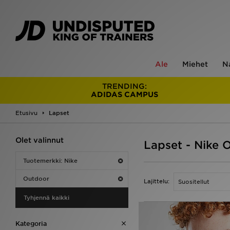
Ale
Miehet
N
TRENDING:
ADIDAS CAMPUS
Etusivu
Lapset
Olet valinnut
Lapset - Nike 
Tuotemerkki: Nike
Outdoor
Lajittelu:
Tyhjennä kaikki
Kategoria