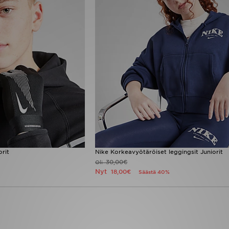
rit
Nike Korkeavyötäröiset leggingsit Juniorit
30,00€
Oli
Nyt
18,00€
Säästä 40%