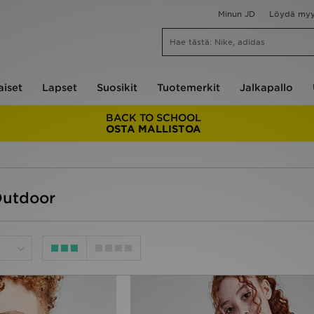
Minun JD
Löydä my
aiset
Lapset
Suosikit
Tuotemerkit
Jalkapallo
BACK TO SCHOOL
OSTA MALLISTOA
Outdoor