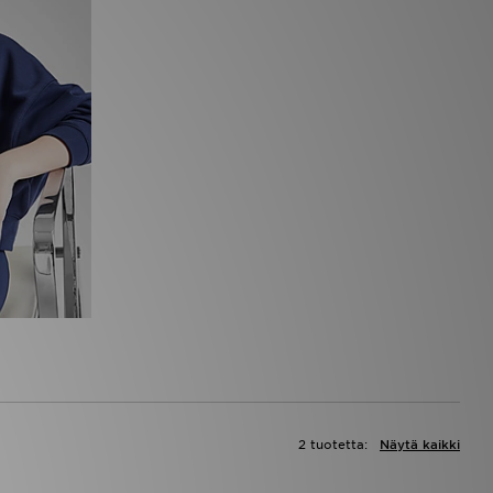
2 tuotetta:
Näytä kaikki