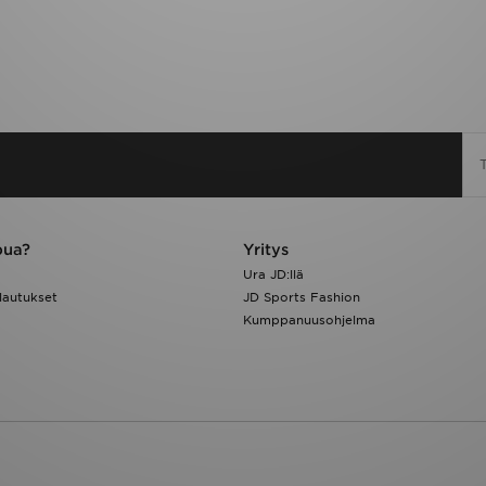
pua?
Yritys
Ura JD:llä
lautukset
JD Sports Fashion
Kumppanuusohjelma