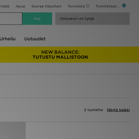
ymälä
Apua
Seuraa tilaustani
Toivelista
Toimitetaan...
Ostoskori on tyhjä
Urheilu
Uutuudet
NEW BALANCE:
TUTUSTU MALLISTOON
2 tuotetta:
Näytä kaikki