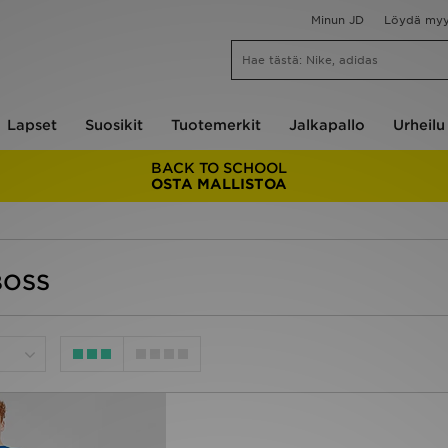
Minun JD
Löydä my
Lapset
Suosikit
Tuotemerkit
Jalkapallo
Urheilu
BACK TO SCHOOL
OSTA MALLISTOA
 BOSS