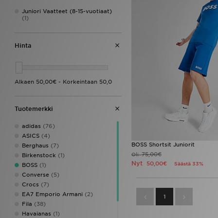
Juniori Vaatteet (8-15-vuotiaat)
(1)
Hinta
Tuotemerkki
adidas
(76)
ASICS
(4)
BOSS Shortsit Juniorit
Berghaus
(7)
75,00€
Oli
Birkenstock
(1)
Nyt
50,00€
Säästä 33%
BOSS
(1)
Converse
(5)
Crocs
(7)
EA7 Emporio Armani
(2)
1
Fila
(38)
Havaianas
(1)