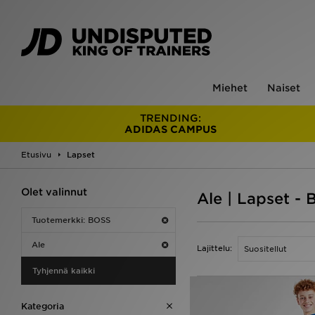
Miehet
Naiset
TRENDING:
ADIDAS CAMPUS
Etusivu
Lapset
Olet valinnut
Ale | Lapset -
Tuotemerkki: BOSS
Ale
Lajittelu:
Tyhjennä kaikki
Kategoria