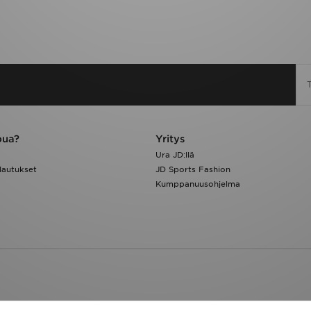
pua?
Yritys
Ura JD:llä
lautukset
JD Sports Fashion
Kumppanuusohjelma