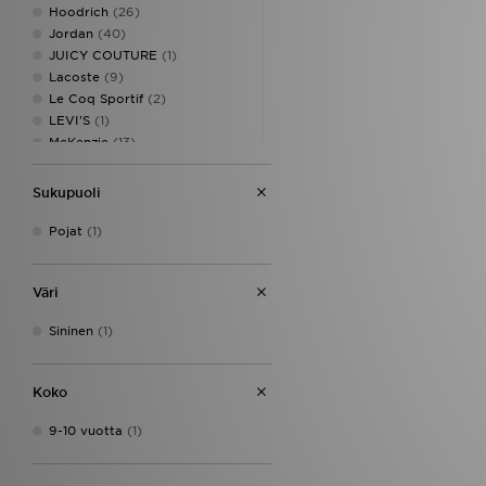
Hoodrich
(26)
Jordan
(40)
JUICY COUTURE
(1)
Lacoste
(9)
Le Coq Sportif
(2)
LEVI'S
(1)
McKenzie
(13)
MONTIREX
(11)
New Balance
(20)
Sukupuoli
Nike
(174)
On Running
(3)
Pojat
(1)
Pink Soda Sport
(6)
PUMA
(10)
Väri
Reebok
(11)
SikSilk
(1)
Sininen
(1)
Supply & Demand
(19)
Technicals
(3)
The North Face
(19)
Koko
Trailberg
(2)
Under Armour
(42)
9-10 vuotta
(1)
Unlike Humans
(1)
Vans
(3)