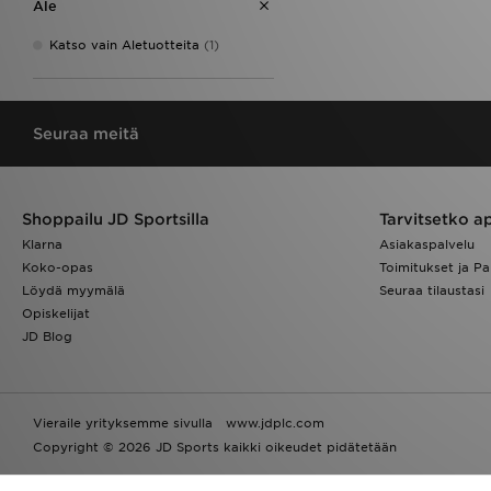
Zavetti Canada
(4)
Ale
Katso vain Aletuotteita
(1)
Seuraa meitä
Shoppailu JD Sportsilla
Tarvitsetko a
Klarna
Asiakaspalvelu
Koko-opas
Toimitukset ja Pa
Löydä myymälä
Seuraa tilaustasi
Opiskelijat
JD Blog
Vieraile yrityksemme sivulla
www.jdplc.com
Copyright © 2026 JD Sports kaikki oikeudet pidätetään
Powered by
Translate