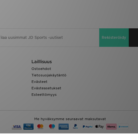
Rekisteröidy
Laillisuus
Ostoehdot
Tietosuojakäytäntö
Evästeet
Evästeasetukset
Esteettömyys
Me hyväksymme seuraavat maksutavat