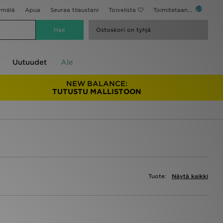
ymälä
Apua
Seuraa tilaustani
Toivelista
Toimitetaan...
Ostoskori on tyhjä
Uutuudet
Ale
NEW BALANCE:
TUTUSTU MALLISTOON
Tuote:
Näytä kaikki