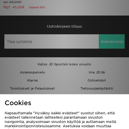
55,00€
Oli
Nyt
45,00€
Säästä 18%
Urheilu
Lataa JD-sovellus
Uutiskirjeen tilaus
Minun JD
Rekisteröidy
Minun viestini
Katso JD Sportsin koko sivusto
Asiakaspalvelu ja tietoa
Asiakaspalvelu
Ura JD:llä
Klarna
Ostoehdot
Toimitukset ja Palautukset
Tietosuojakäytäntö
Evästeet
Evästeasetukset
Cookies
Löydä myymälä
Opiskelijat
Kumppanuusohjelma
JD Blog
Napsauttamalla "Hyväksy kaikki evästeet" suostut siihen, että
evästeet tallennetaan laitteellesi parantamaan sivuston
navigointia, analysoimaan sivuston käyttöä ja auttamaan meitä
markkinointiponnisteluissamme. Asetuksia voidaan muuttaa