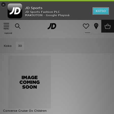
×
JD Sports
Etusivu
KATSO
JD Sports Fashion PLC
MAKSUTON - Google Playssä
Etusivu
Lapset
Lasten kengät (Koot 28-34)
Skeittikengät
Ale
Ale | Lapset - Sininen Skeittikengät
Suodata
Uutuudet
Tuote
Naiset
Koko
30
Miehet
Lapset
Suosikit
Tuotemerkit
Inspiroidu
Converse Cruise Ox Children
Jalkapallo