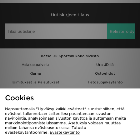
Uutiskirjeen tilaus
Rekisteröidy
Katso JD Sportsin koko sivusto
Asiakaspalvelu
Ura JD:llä
Klarna
Ostoehdot
Toimitukset ja Palautukset
Tietosuojakäytäntö
Evästeet
Evästeasetukset
Cookies
Löydä myymälä
Opiskelijat
Kumppanuusohjelma
JD Blog
Napsauttamalla "Hyväksy kaikki evästeet" suostut siihen, että
evästeet tallennetaan laitteellesi parantamaan sivuston
navigointia, analysoimaan sivuston käyttöä ja auttamaan meitä
markkinointiponnisteluissamme. Asetuksia voidaan muuttaa
milloin tahansa evästeasetuksissa. Tutustu
evästekäytäntöömme.
Evästekäytäntö