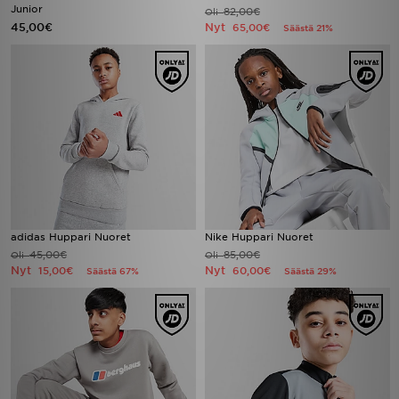
Junior
82,00€
Oli
45,00€
Nyt
65,00€
Säästä 21%
adidas Huppari Nuoret
Nike Huppari Nuoret
45,00€
85,00€
Oli
Oli
Nyt
Nyt
15,00€
60,00€
Säästä 67%
Säästä 29%