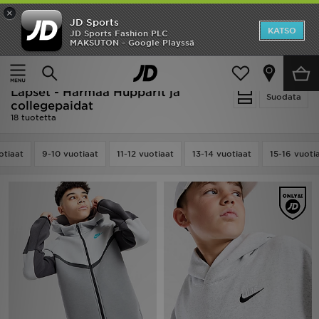
×
JD Sports
Etusivu
KATSO
JD Sports Fashion PLC
MAKSUTON - Google Playssä
Etusivu
Lapset
Juniori Vaatteet (8-15-vuotiaat)
ALE
Hupparit ja collegepaidat
Uutuudet
Lapset - Harmaa Hupparit ja
Suodata
collegepaidat
18 tuotetta
Naiset
otiaat
Miehet
9-10 vuotiaat
11-12 vuotiaat
13-14 vuotiaat
15-16 vuoti
Lapset
Suosikit
Tuotemerkit
Inspiroidu
Jalkapallo