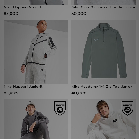
Nike Huppari Nuoret
Nike Club Oversized Hoodie Junior
85,00€
50,00€
Urheilu
Lataa JD-sovellus
Minun JD
Minun viestini
Asiakaspalvelu ja tietoa
Nike Huppari Juniorit
Nike Academy 1/4 Zip Top Junior
85,00€
40,00€