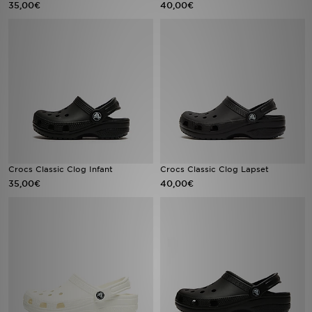
35,00€
40,00€
Urheilu
Lataa JD-sovellus
Minun JD
Minun viestini
Asiakaspalvelu ja tietoa
Crocs Classic Clog Infant
Crocs Classic Clog Lapset
35,00€
40,00€