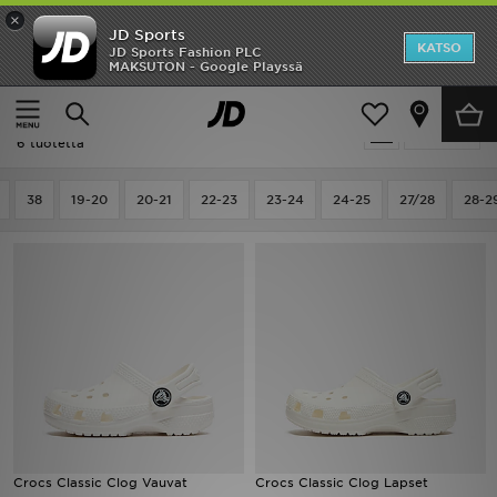
×
JD Sports
Etusivu
KATSO
JD Sports Fashion PLC
MAKSUTON - Google Playssä
Etusivu
Lapset
Ale
Lapset - Outdoor - Crocs Classic
Suodata
Uutuudet
6 tuotetta
Naiset
38
19-20
20-21
22-23
23-24
24-25
27/28
28-2
Miehet
Lapset
Suosikit
Tuotemerkit
Inspiroidu
Crocs Classic Clog Vauvat
Crocs Classic Clog Lapset
Jalkapallo