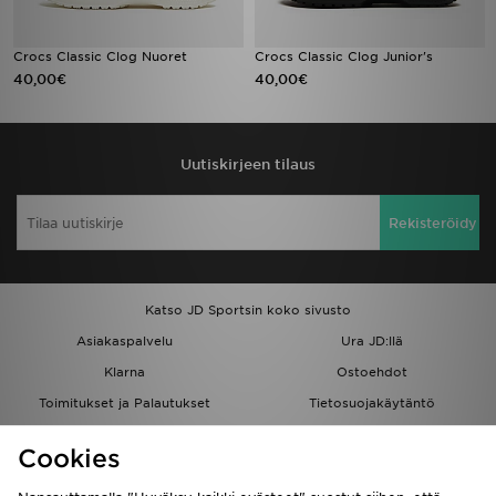
Crocs Classic Clog Nuoret
Crocs Classic Clog Junior's
40,00€
40,00€
Uutiskirjeen tilaus
Rekisteröidy
Katso JD Sportsin koko sivusto
Asiakaspalvelu
Ura JD:llä
Klarna
Ostoehdot
Toimitukset ja Palautukset
Tietosuojakäytäntö
Evästeet
Evästeasetukset
Cookies
Löydä myymälä
Opiskelijat