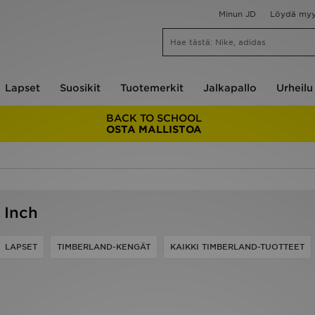
Minun JD
Löydä my
Lapset
Suosikit
Tuotemerkit
Jalkapallo
Urheilu
BACK TO SCHOOL
OSTA MALLISTOA
 Inch
LAPSET
TIMBERLAND-KENGÄT
KAIKKI TIMBERLAND-TUOTTEET