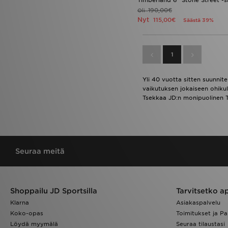
190,00€
Oli
Nyt
115,00€
Säästä 39%
1
Yli 40 vuotta sitten suunnit
vaikutuksen jokaiseen ohikul
Tsekkaa JD:n monipuolinen Ti
Seuraa meitä
Shoppailu JD Sportsilla
Tarvitsetko a
Klarna
Asiakaspalvelu
Koko-opas
Toimitukset ja Pa
Löydä myymälä
Seuraa tilaustasi