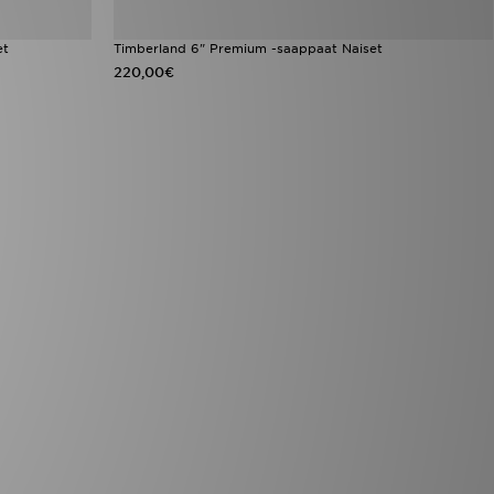
et
Timberland 6" Premium -saappaat Naiset
220,00€