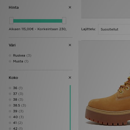
Hinta
Lajittelu:
Väri
Ruskea
(3)
Musta
(1)
Koko
36
(1)
37
(3)
38
(3)
38.5
(3)
39
(3)
40
(3)
41
(2)
42
(1)