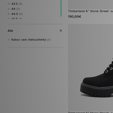
43.5
(1)
44
(1)
Timberland 6" Stone Street -
44.5
(1)
190,00€
45.5
(1)
Ale
Katso vain Aletuotteita
(1)
Timberland 6" Stone Street -