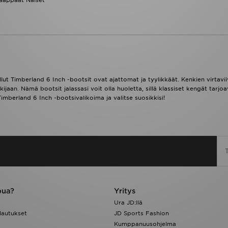
ellut Timberland 6 Inch -bootsit ovat ajattomat ja tyylikkäät. Kenkien virtav
kijaan. Nämä bootsit jalassasi voit olla huoletta, sillä klassiset kengät tar
mberland 6 Inch -bootsivalikoima ja valitse suosikkisi!
pua?
Yritys
Ura JD:llä
lautukset
JD Sports Fashion
Kumppanuusohjelma