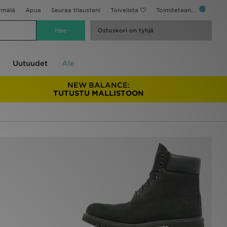
ymälä
Apua
Seuraa tilaustani
Toivelista
Toimitetaan...
Ostoskori on tyhjä
Uutuudet
Ale
NEW BALANCE:
TUTUSTU MALLISTOON