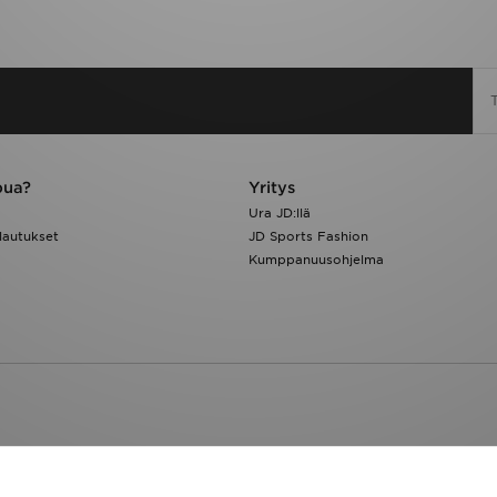
pua?
Yritys
Ura JD:llä
lautukset
JD Sports Fashion
Kumppanuusohjelma