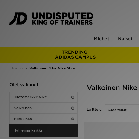
Miehet
Naiset
TRENDING:
ADIDAS CAMPUS
Etusivu
Valkoinen Nike Nike Shox
Olet valinnut
Valkoinen Nike
Tuotemerkki: Nike
Valkoinen
Lajittelu:
Nike Shox
Tyhjennä kaikki