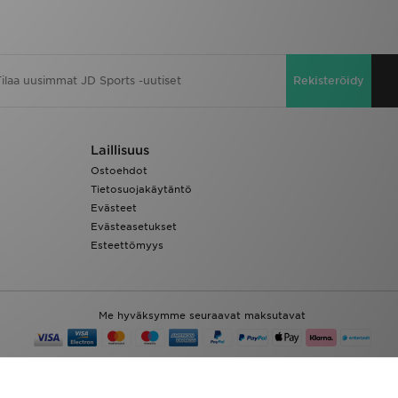
Rekisteröidy
Laillisuus
Ostoehdot
Tietosuojakäytäntö
Evästeet
Evästeasetukset
Esteettömyys
Me hyväksymme seuraavat maksutavat