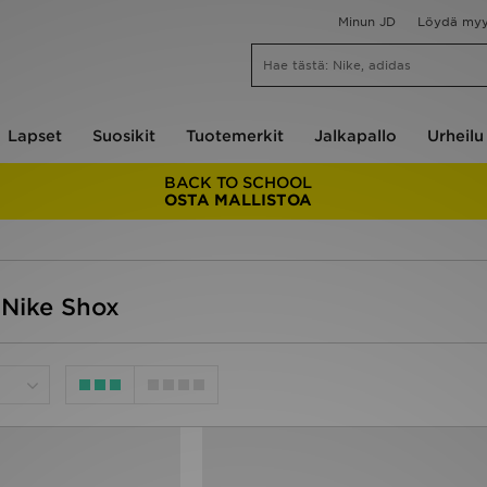
Minun JD
Löydä my
Lapset
Suosikit
Tuotemerkit
Jalkapallo
Urheilu
BACK TO SCHOOL
OSTA MALLISTOA
 Nike Shox