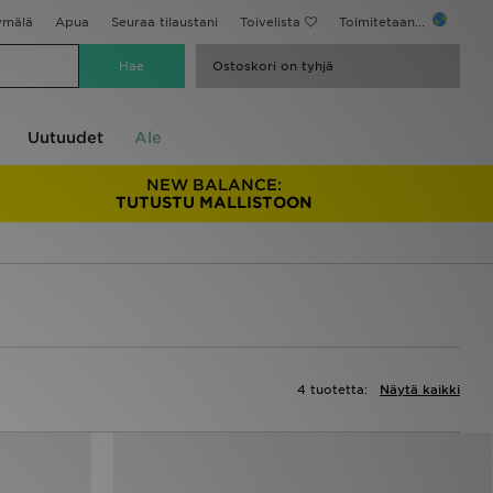
ymälä
Apua
Seuraa tilaustani
Toivelista
Toimitetaan...
Ostoskori on tyhjä
Uutuudet
Ale
NEW BALANCE:
TUTUSTU MALLISTOON
4 tuotetta:
Näytä kaikki