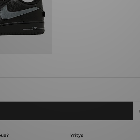
pua?
Yritys