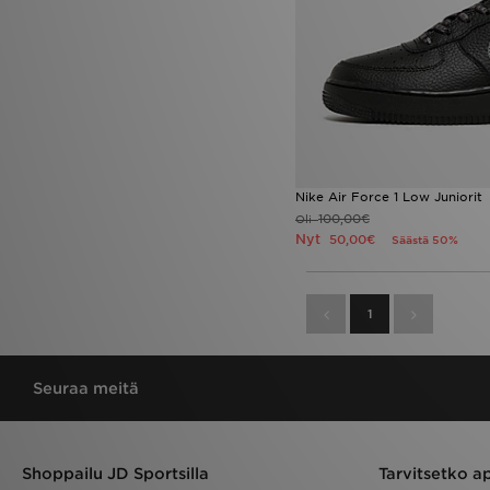
Nike Air Force 1 Low Juniorit
100,00€
Oli
Nyt
50,00€
Säästä 50%
1
Seuraa meitä
Shoppailu JD Sportsilla
Tarvitsetko a