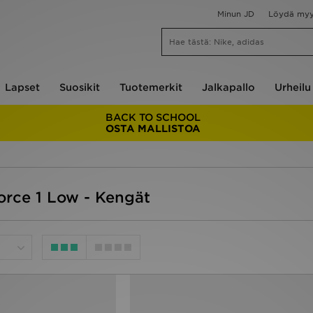
Minun JD
Löydä my
Lapset
Suosikit
Tuotemerkit
Jalkapallo
Urheilu
BACK TO SCHOOL
OSTA MALLISTOA
Force 1 Low - Kengät