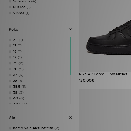
Valkoinen
(4)
Ruskea
(1)
Vihreä
(1)
Koko
XL
(1)
17
(1)
18
(1)
19
(1)
35
(2)
36
(5)
Nike Air Force 1 Low Miehet
37
(5)
120,00€
38
(5)
38.5
(5)
39
(5)
40
(6)
40.5
(4)
41
(6)
42
(6)
Ale
43
(4)
44
(4)
Katso vain Aletuotteita
(2)