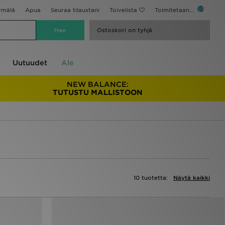
ymälä
Apua
Seuraa tilaustani
Toivelista
Toimitetaan...
Ostoskori on tyhjä
Uutuudet
Ale
NEW BALANCE:
TUTUSTU MALLISTOON
10 tuotetta:
Näytä kaikki