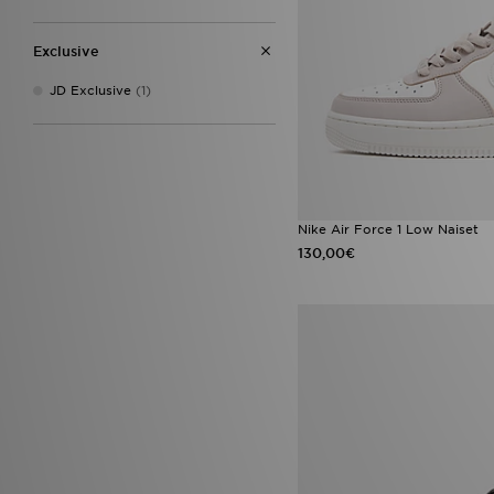
44.5
(2)
45
(2)
Exclusive
45.5
(2)
46
(2)
JD Exclusive
(1)
Nike Air Force 1 Low Naiset
130,00€