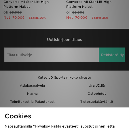
Converse All Star Lift High
Converse All Star Lift High
Platform Naiset
Platform Naiset
95,00€
95,00€
Oli
Urheilu
Oli
Nyt
Nyt
70,00€
70,00€
Säästä 26%
Säästä 26%
Lataa JD-sovellus
Minun JD
Uutiskirjeen tilaus
Minun viestini
Rekisteröidy
Asiakaspalvelu ja tietoa
Katso JD Sportsin koko sivusto
Asiakaspalvelu
Ura JD:llä
Klarna
Ostoehdot
Toimitukset ja Palautukset
Tietosuojakäytäntö
Evästeet
Evästeasetukset
Cookies
Löydä myymälä
Opiskelijat
Kumppanuusohjelma
JD Blog
Napsauttamalla "Hyväksy kaikki evästeet" suostut siihen, että