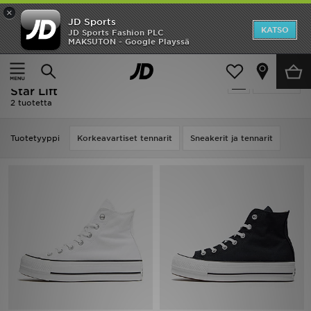
×
JD Sports
Etusivu
KATSO
JD Sports Fashion PLC
MAKSUTON - Google Playssä
Etusivu
Converse Converse Chuck Taylor All Star Lift
Ale
Converse Converse Chuck Taylor All
Suodata
Uutuudet
Star Lift
2 tuotetta
Naiset
Tuotetyyppi
Korkeavartiset tennarit
Sneakerit ja tennarit
Miehet
Lapset
Suosikit
Tuotemerkit
Inspiroidu
Jalkapallo