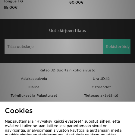
Tongue FG
60,00€
65,00€
Urheilu
Lataa JD-sovellus
Uutiskirjeen tilaus
Minun JD
Rekisteröidy
Minun viestini
Asiakaspalvelu ja tietoa
Katso JD Sportsin koko sivusto
Asiakaspalvelu
Ura JD:llä
Klarna
Ostoehdot
Toimitukset ja Palautukset
Tietosuojakäytäntö
Evästeet
Evästeasetukset
Cookies
Löydä myymälä
Opiskelijat
Kumppanuusohjelma
JD Blog
Napsauttamalla "Hyväksy kaikki evästeet" suostut siihen, että
evästeet tallennetaan laitteellesi parantamaan sivuston
navigointia, analysoimaan sivuston käyttöä ja auttamaan meitä
markkinointiponnisteluissamme. Asetuksia voidaan muuttaa