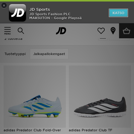
×
JD Sports
Etusivu
KATSO
JD Sports Fashion PLC
MAKSUTON - Google Playssä
Etusivu
Adidas Adidas Predator
Ale
Adidas Adidas Predator
Suodata
Uutuudet
2 tuotetta
Naiset
Tuotetyyppi
Jalkapallokengaet
Miehet
Lapset
Suosikit
Tuotemerkit
Inspiroidu
adidas Predator Club Fold-Over
adidas Predator Club TF
Jalkapallo