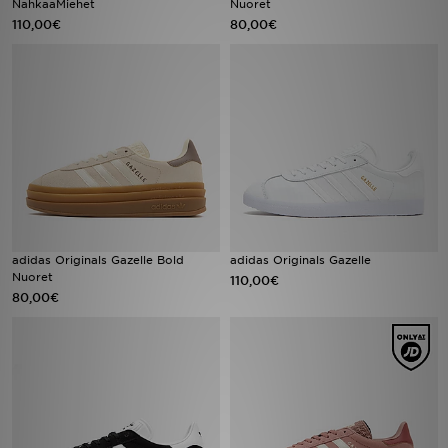
NahkaaMiehet
Nuoret
110,00€
80,00€
Urheilu
Lataa JD-sovellus
Minun JD
Minun viestini
Asiakaspalvelu ja tietoa
adidas Originals Gazelle Bold
adidas Originals Gazelle
Nuoret
110,00€
80,00€