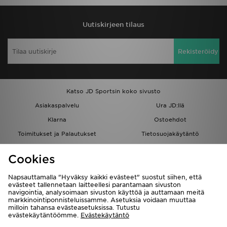
Uutiskirjeen tilaus
Rekisteröidy
Katso JD Sportsin koko sivusto
Asiakaspalvelu
Ura JD:llä
Klarna
Ostoehdot
Toimitukset ja Palautukset
Tietosuojakäytäntö
Evästeet
Evästeasetukset
Cookies
Löydä myymälä
Opiskelijat
Kumppanuusohjelma
JD Blog
Napsauttamalla "Hyväksy kaikki evästeet" suostut siihen, että
evästeet tallennetaan laitteellesi parantamaan sivuston
navigointia, analysoimaan sivuston käyttöä ja auttamaan meitä
markkinointiponnisteluissamme. Asetuksia voidaan muuttaa
milloin tahansa evästeasetuksissa. Tutustu
evästekäytäntöömme.
Evästekäytäntö