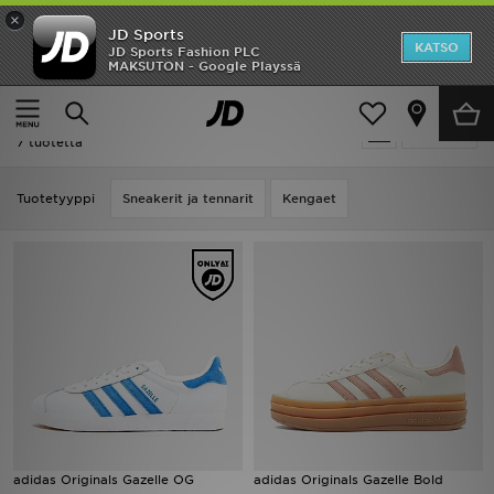
×
JD Sports
Etusivu
KATSO
JD Sports Fashion PLC
MAKSUTON - Google Playssä
Etusivu
Adidas Adidas Originals Gazelle
Ale
Adidas Adidas Originals Gazelle
Suodata
Uutuudet
7 tuotetta
Naiset
Tuotetyyppi
Sneakerit ja tennarit
Kengaet
Miehet
Lapset
Suosikit
Tuotemerkit
Inspiroidu
adidas Originals Gazelle OG
adidas Originals Gazelle Bold
Jalkapallo