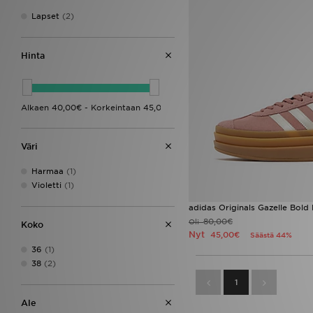
Lapset
(2)
Hinta
Väri
Harmaa
(1)
Violetti
(1)
adidas Originals Gazelle Bold
80,00€
Oli
Koko
Nyt
45,00€
Säästä 44%
36
(1)
38
(2)
1
Ale