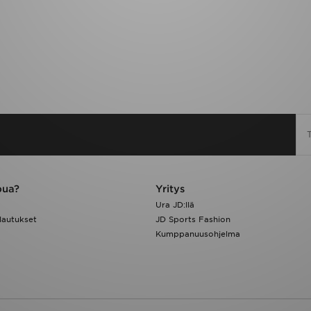
pua?
Yritys
Ura JD:llä
lautukset
JD Sports Fashion
Kumppanuusohjelma