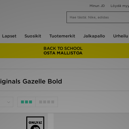
Minun JD
Löydä my
Lapset
Suosikit
Tuotemerkit
Jalkapallo
Urheilu
BACK TO SCHOOL
OSTA MALLISTOA
iginals Gazelle Bold