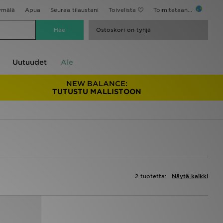
ymälä
Apua
Seuraa tilaustani
Toivelista
Toimitetaan...
Ostoskori on tyhjä
Uutuudet
Ale
NEW BALANCE:
TUTUSTU MALLISTOON
2 tuotetta:
Näytä kaikki