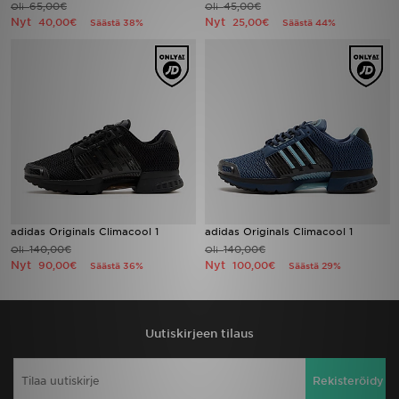
65,00€
45,00€
Oli
Oli
Nyt
Nyt
40,00€
25,00€
Säästä 38%
Säästä 44%
Urheilu
Lataa JD-sovellus
Minun JD
Minun viestini
Asiakaspalvelu ja tietoa
adidas Originals Climacool 1
adidas Originals Climacool 1
140,00€
140,00€
Oli
Oli
Nyt
Nyt
90,00€
100,00€
Säästä 36%
Säästä 29%
Uutiskirjeen tilaus
Rekisteröidy