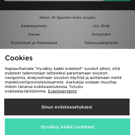
Katso JD Sportsin koko sivusto
Asiakaspalvelu
Ura JD:llä
Klarna
Ostoehdot
Toimitukset ja Palautukset
Tietosuojakäytäntö
Evästeet
Evästeasetukset
Cookies
Löydä myymälä
Opiskelijat
Kumppanuusohjelma
JD Blog
Napsauttamalla "Hyväksy kaikki evästeet" suostut siihen, että
evästeet tallennetaan laitteellesi parantamaan sivuston
navigointia, analysoimaan sivuston käyttöä ja auttamaan meitä
markkinointiponnisteluissamme. Asetuksia voidaan muuttaa
milloin tahansa evästeasetuksissa. Tutustu
evästekäytäntöömme.
Evästekäytäntö
Toimitetaan
Sinun evästeasetuksesi
Suomi
Me hyväksymme seuraavat maksutavat
Hyväksy kaikki evästeet