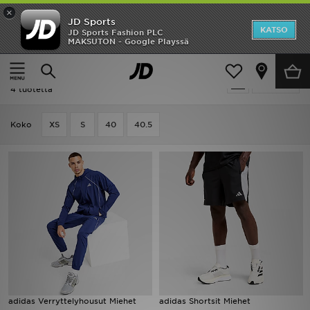
×
JD Sports
Etusivu
KATSO
JD Sports Fashion PLC
MAKSUTON - Google Playssä
Etusivu
Ale | Adidas Climacool
Ale
Ale | Adidas Climacool
Suodata
Uutuudet
4 tuotetta
Naiset
Koko
XS
S
40
40.5
Miehet
Lapset
Suosikit
Tuotemerkit
Inspiroidu
adidas Verryttelyhousut Miehet
adidas Shortsit Miehet
Jalkapallo