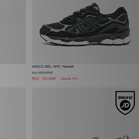
ASICS GEL-NYC Naiset
150,00€
Oli
Nyt
125,00€
Säästä 17%