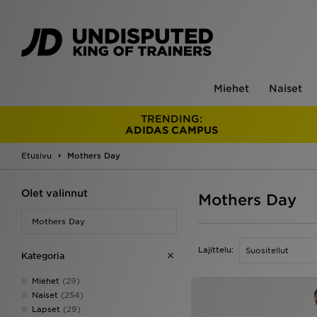
Miehet
Naiset
TRENDING:
ADIDAS CAMPUS
Etusivu
Mothers Day
Olet valinnut
Mothers Day
Mothers Day
Lajittelu:
Kategoria
Miehet
(29)
Naiset
(254)
Lapset
(29)