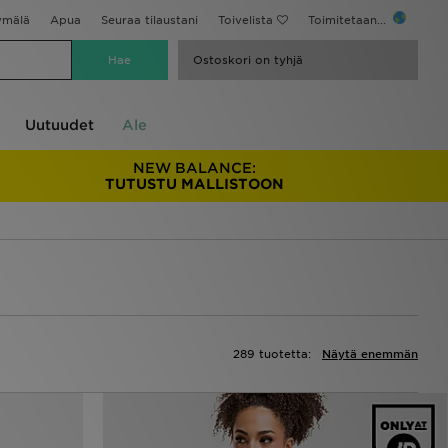
ymälä
Apua
Seuraa tilaustani
Toivelista
Toimitetaan...
Ostoskori on tyhjä
Uutuudet
Ale
NEW BALANCE:
TUTUSTU MALLISTOON
289 tuotetta:
Näytä enemmän