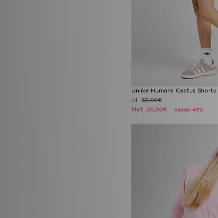
Nike Air Max 270
(1)
Nike Air Max 95
(1)
Nike Downshifter
(1)
Nike Dunk
(1)
Nike Kawa
(1)
Nike React
(1)
Nike Vomero
(1)
Nike Vomero Plus
(1)
On Running Cloud 6
(1)
On Running Cloudswift
(1)
Unlike Humans Cactus Shorts
On Running Cloudswift 4
(1)
35,00€
Oli
Performance Running
(1)
Nyt
20,00€
Säästä 43%
Puma Speedcat
(1)
PUMA Speedcat Ballet
(1)
Saucony Omni 9
(1)
The North Face Nuptse
(1)
TNF Nuptse
(1)
UGG Classic Ultra Mini
(1)
UGG Micro Boot
(1)
Ugg Platform Collection
(1)
UGG Slippers
(1)
UGG Tasman
(1)
UGG Ultra Mini
(1)