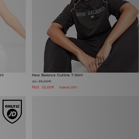
rt
New Balance Outline T-Shirt
35,00€
Oli
Nyt
25,00€
Säästä 29%