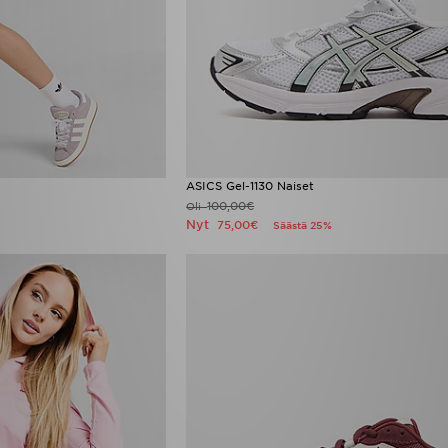
ASICS Gel-1130 Naiset
100,00€
Oli
Nyt
75,00€
Säästä 25%