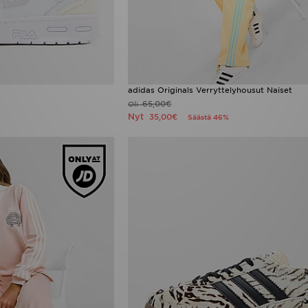
adidas Originals Verryttelyhousut Naiset
65,00€
Oli
Nyt
35,00€
Säästä 46%