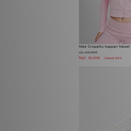
Vans Knu Skool
(1)
Nike Cropattu huppari Naiset
65,00€
Oli
Nyt
35,00€
Säästä 46%