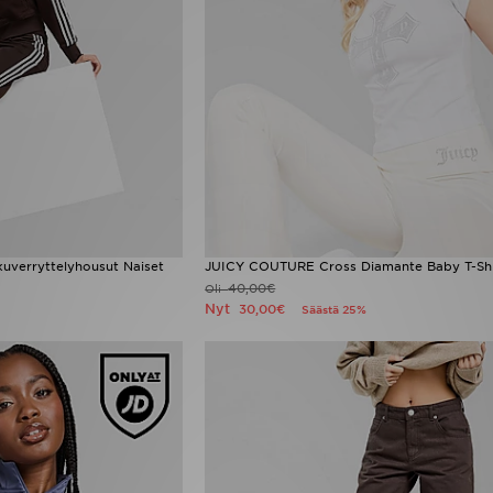
kkuverryttelyhousut Naiset
JUICY COUTURE Cross Diamante Baby T-Shi
40,00€
Oli
Nyt
30,00€
Säästä 25%