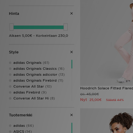
Hinta
Style
adidas Originals
(61)
adidas Originals Classics
(16)
adidas Originals adicolor
(13)
adidas Originals Firebird
(11)
Converse All Star
(10)
Hoodrich Solace Fitted Flare
adidas Firebird
(9)
45,00€
Oli
Converse All Star Hi
(8)
Nyt
25,00€
Säästä 44%
Nike Air
(8)
Nike Air Force 1
(8)
Tuotemerkki
Style Obsessed
(8)
adidas Originals Handball
adidas
(66)
Spezial
(7)
ASICS
(14)
Nike Air Max
(7)