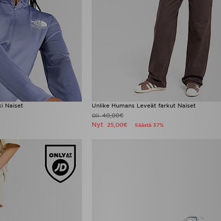
i Naiset
Unlike Humans Leveät farkut Naiset
40,00€
Oli
Nyt
25,00€
Säästä 37%