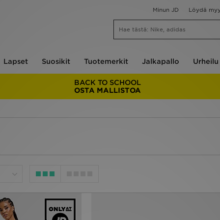
Minun JD
Löydä my
Lapset
Suosikit
Tuotemerkit
Jalkapallo
Urheilu
BACK TO SCHOOL
OSTA MALLISTOA