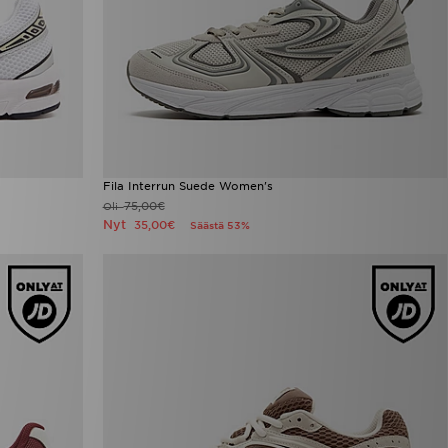
Fila Interrun Suede Women's
75,00€
Oli
Nyt
35,00€
Säästä 53%