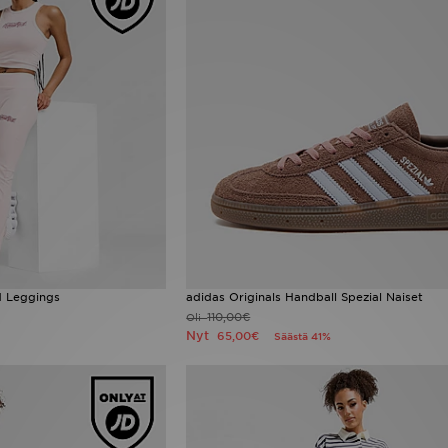
d Leggings
adidas Originals Handball Spezial Naiset
110,00€
Oli
Nyt
65,00€
Säästä 41%