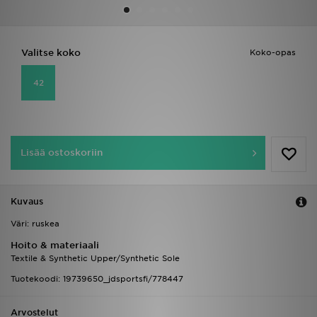
Urheilu
Valitse koko
Koko-opas
Lataa JD-sovellus
42
Minun JD
Minun viestini
Lisää ostoskoriin
Asiakaspalvelu ja tietoa
Kuvaus
Väri: ruskea
Hoito & materiaali
Textile & Synthetic Upper/Synthetic Sole
Tuotekoodi: 19739650_jdsportsfi/778447
Arvostelut