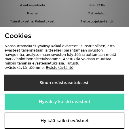
Asiakaspalvelu
Ura JD:llä
Klarna
Ostoehdot
Toimitukset ja Palautukset
Tietosuojakäytäntö
Evästeet
Evästeasetukset
Cookies
Löydä myymälä
Opiskelijat
Kumppanuusohjelma
JD Blog
Napsauttamalla "Hyväksy kaikki evästeet" suostut siihen, että
evästeet tallennetaan laitteellesi parantamaan sivuston
navigointia, analysoimaan sivuston käyttöä ja auttamaan meitä
markkinointiponnisteluissamme. Asetuksia voidaan muuttaa
milloin tahansa evästeasetuksissa. Tutustu
evästekäytäntöömme.
Evästekäytäntö
Toimitetaan
Sinun evästeasetuksesi
Suomi
Me hyväksymme seuraavat maksutavat
Hyväksy kaikki evästeet
Vieraile yrityksemme sivulla
www.jdplc.com
Hylkää kaikki evästeet
Copyright © 2026 JD Sports kaikki oikeudet pidätetään