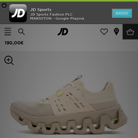
×
JD Sports
Etusivu
KATSO
JD Sports Fashion PLC
MAKSUTON - Google Playssä
Etusivu
Naiset
Naisten kengät
Tennarit
Ale
On Running Cloudswift Amp Women's
Uutuudet
190,00€
Naiset
Miehet
Lapset
Suosikit
Tuotemerkit
Inspiroidu
Jalkapallo