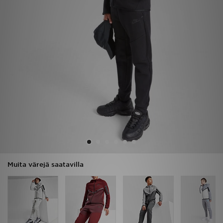
Urheilu
Lataa JD-sovellus
Minun JD
Minun viestini
Asiakaspalvelu ja tietoa
Muita värejä saatavilla