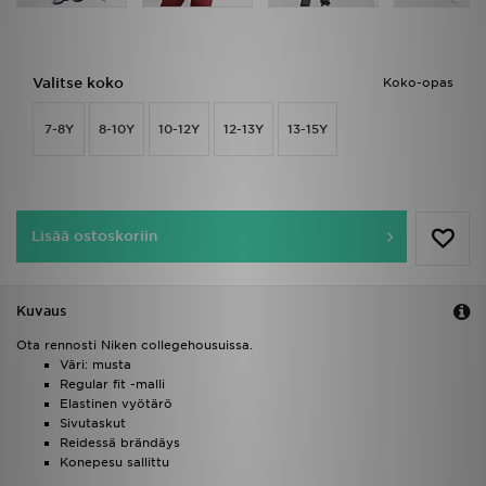
Valitse koko
Koko-opas
7-8Y
8-10Y
10-12Y
12-13Y
13-15Y
Lisää ostoskoriin
Kuvaus
Ota rennosti Niken collegehousuissa.
Väri: musta
Regular fit -malli
Elastinen vyötärö
Sivutaskut
Reidessä brändäys
Konepesu sallittu