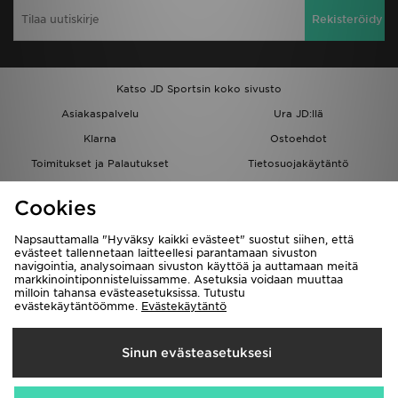
Rekisteröidy
Katso JD Sportsin koko sivusto
Asiakaspalvelu
Ura JD:llä
Klarna
Ostoehdot
Toimitukset ja Palautukset
Tietosuojakäytäntö
Evästeet
Evästeasetukset
Cookies
Löydä myymälä
Opiskelijat
Kumppanuusohjelma
JD Blog
Napsauttamalla "Hyväksy kaikki evästeet" suostut siihen, että
evästeet tallennetaan laitteellesi parantamaan sivuston
navigointia, analysoimaan sivuston käyttöä ja auttamaan meitä
markkinointiponnisteluissamme. Asetuksia voidaan muuttaa
milloin tahansa evästeasetuksissa. Tutustu
evästekäytäntöömme.
Evästekäytäntö
Toimitetaan
Sinun evästeasetuksesi
Suomi