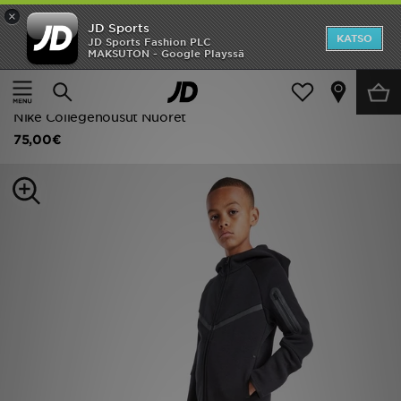
×
JD Sports
Etusivu
KATSO
JD Sports Fashion PLC
MAKSUTON - Google Playssä
Etusivu
Lapset
Juniori Vaatteet (8-15-vuotiaat)
Ale
Verryttelyhousut
Uutuudet
Nike Collegehousut Nuoret
75,00€
Naiset
Miehet
Lapset
Suosikit
Tuotemerkit
Inspiroidu
Jalkapallo